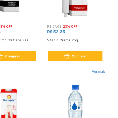
43% OFF
23% OFF
R$ 67,68
1 
8
R$ 52,35
3
0mg 30 Cápsulas
Vitacid Creme 25g
Fi
Co
Comprar
Comprar
Ver mais