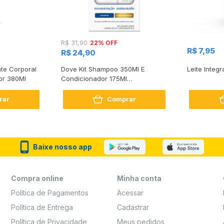
22% OFF
R$ 31,90
R$ 7,95
R$ 24,90
te Corporal
Dove Kit Shampoo 350Ml E
Leite Integr
or 380Ml
Condicionador 175Ml
Reconstrução + Aminoácido
rar
Comprar
Baixe nosso app
Compra online
Minha conta
Política de Pagamentos
Acessar
Política de Entrega
Cadastrar
Política de Privacidade
Meus pedidos