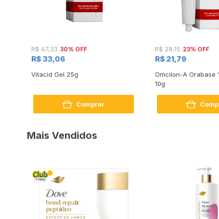
30% OFF
23% OFF
R$ 47,33
R$ 28,15
R$ 33,06
R$ 21,79
as
Vitacid Gel 25g
Omcilon-A Orabase
10g
Comprar
Comp
Mais Vendidos