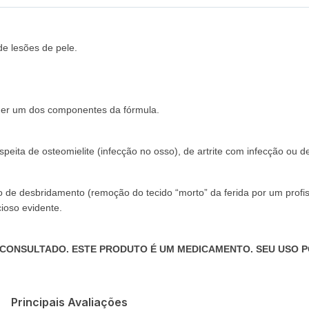
de lesões de pele.
lquer um dos componentes da fórmula.
peita de osteomielite (infecção no osso), de artrite com infecção ou de
ão de desbridamento (remoção do tecido “morto” da ferida por um profi
cioso evidente.
 CONSULTADO. ESTE PRODUTO É UM MEDICAMENTO. SEU USO P
Principais Avaliações