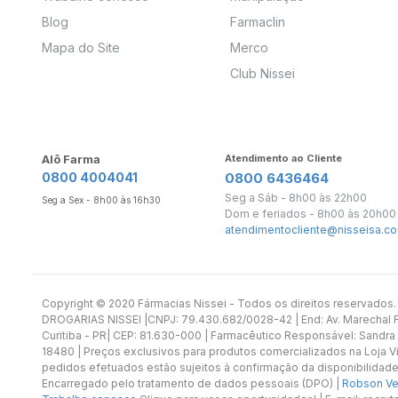
Blog
Farmaclin
Mapa do Site
Merco
Club Nissei
Alô Farma
Atendimento ao Cliente
0800 4004041
0800 6436464
Seg a Sáb - 8h00 às 22h00
Seg a Sex - 8h00 às 16h30
Dom e feriados - 8h00 às 20h00
atendimentocliente@nisseisa.co
Copyright ©️ 2020 Fármacias Nissei - Todos os direitos reservado
DROGARIAS NISSEI |CNPJ: 79.430.682/0028-42 | End: Av. Marechal Fl
Curitiba - PR| CEP: 81.630-000 | Farmacêutico Responsável: Sandra
18480 | Preços exclusivos para produtos comercializados na Loja Vi
pedidos efetuados estão sujeitos à confirmação da disponibilidade
Encarregado pelo tratamento de dados pessoais (DPO) |
Robson Vet