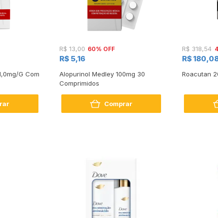
60% OFF
R$ 13,00
R$ 318,54
R$ 5,16
R$ 180,0
 1,0mg/G Com
Alopurinol Medley 100mg 30
Roacutan 2
Comprimidos
rar
Comprar