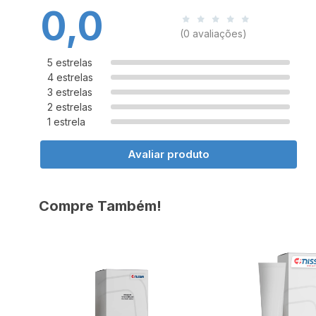
0,0
(0 avaliações)
5 estrelas
4 estrelas
3 estrelas
2 estrelas
1 estrela
Avaliar produto
Compre Também!