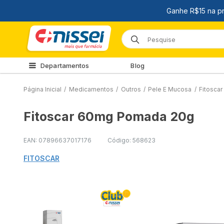
Departamentos
Blog
Página Inicial
/
Medicamentos
/
Outros
/
Pele E Mucosa
/
Fitosca
Fitoscar 60mg Pomada 20g
EAN: 07896637017176
Código: 568623
FITOSCAR