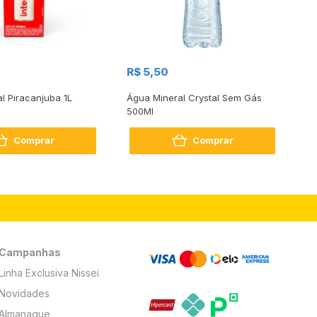
R$
R$ 5,50
R
al Piracanjuba 1L
Água Mineral Crystal Sem Gás
Do
500Ml
Bo
2
Comprar
Comprar
Campanhas
Linha Exclusiva Nissei
Novidades
Almanaque