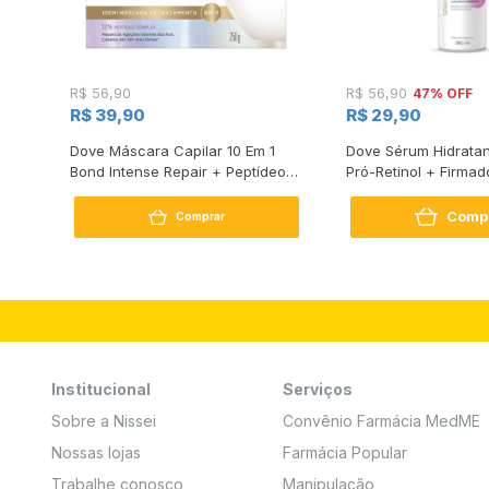
47% OFF
R$ 56,90
R$ 56,90
R$ 39,90
R$ 29,90
s
Dove Máscara Capilar 10 Em 1
Dove Sérum Hidratan
Bond Intense Repair + Peptídeo
Pró-Retinol + Firmad
250G
Comp
Comprar
Institucional
Serviços
Sobre a Nissei
Convênio Farmácia MedME
Nossas lojas
Farmácia Popular
Trabalhe conosco
Manipulação