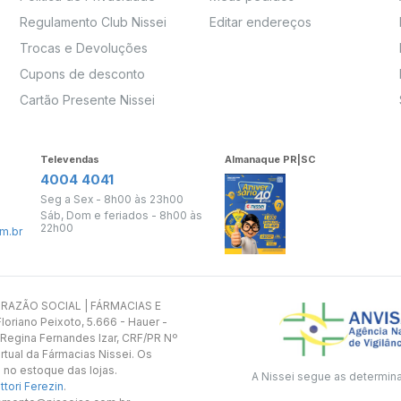
Regulamento Club Nissei
Editar endereços
Trocas e Devoluções
Cupons de desconto
Cartão Presente Nissei
Televendas
Almanaque PR|SC
4004 4041
Seg a Sex - 8h00 às 23h00
Sáb, Dom e feriados - 8h00 às
22h00
m.br
s. RAZÃO SOCIAL | FÁRMACIAS E
oriano Peixoto, 5.666 - Hauer -
 Regina Fernandes Izar, CRF/PR Nº
rtual da Fármacias Nissei. Os
 no estoque das lojas.
A Nissei segue as determin
tori Ferezin
.