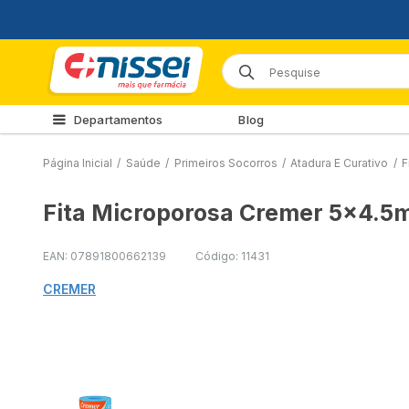
Departamentos
Blog
Página Inicial
/
Saúde
/
Primeiros Socorros
/
Atadura E Curativo
/
F
Fita Microporosa Cremer 5x4.5
EAN: 07891800662139
Código: 11431
CREMER