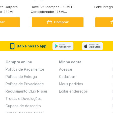
te Corporal
Dove Kit Shampoo 350Ml E
Leite Integr
or 380Ml
Condicionador 175Ml
Reconstrução + Aminoácido
rar
Comprar
Baixe nosso app
Compra online
Minha conta
Política de Pagamentos
Acessar
Política de Entrega
Cadastrar
Política de Privacidade
Meus pedidos
Regulamento Club Nissei
Editar endereços
Trocas e Devoluções
Cupons de desconto