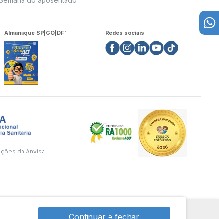
Semana do aposentado
Almanaque SP|GO|DF"
Redes sociais
ações da Anvisa.
Continuar e fechar