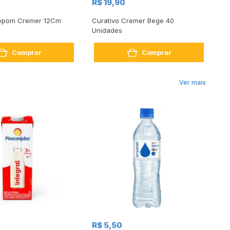
R$ 19,90
R
repom Cremer 12Cm
Curativo Cremer Bege 40
At
Unidades
6
Comprar
Comprar
Ver mais
R$
R$ 5,50
R