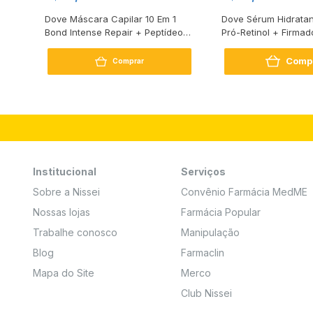
s
Dove Máscara Capilar 10 Em 1
Dove Sérum Hidratan
Bond Intense Repair + Peptídeo
Pró-Retinol + Firmad
250G
Comp
Comprar
Institucional
Serviços
Sobre a Nissei
Convênio Farmácia MedME
Nossas lojas
Farmácia Popular
Trabalhe conosco
Manipulação
Blog
Farmaclin
Mapa do Site
Merco
Club Nissei