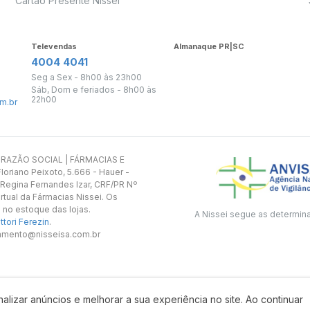
Cartão Presente Nissei
Televendas
Almanaque PR|SC
4004 4041
Seg a Sex - 8h00 às 23h00
Sáb, Dom e feriados - 8h00 às
22h00
m.br
s. RAZÃO SOCIAL | FÁRMACIAS E
oriano Peixoto, 5.666 - Hauer -
 Regina Fernandes Izar, CRF/PR Nº
rtual da Fármacias Nissei. Os
 no estoque das lojas.
A Nissei segue as determin
tori Ferezin
.
utamento@nisseisa.com.br
alizar anúncios e melhorar a sua experiência no site. Ao continuar
Desenvolvido por: