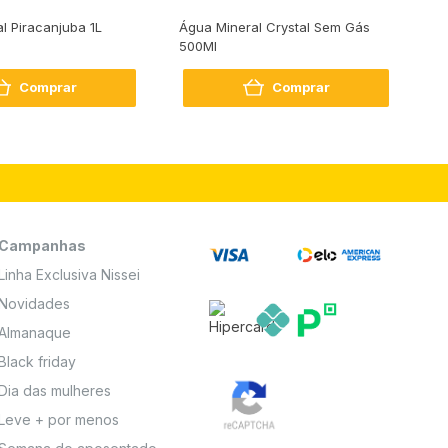
al Piracanjuba 1L
Água Mineral Crystal Sem Gás
Do
500Ml
Bo
2
Comprar
Comprar
Campanhas
Linha Exclusiva Nissei
Novidades
Almanaque
Black friday
Dia das mulheres
Leve + por menos