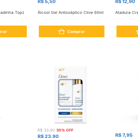
R$ 5,50
R$ 12,90
ntadinha Topz
Álcool Gel Antisséptico Clive 60ml
Atadura C
rar
Comprar
30% OFF
R$ 33,90
R$ 7,95
R$ 23,90