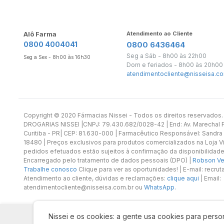
Alô Farma
Atendimento ao Cliente
0800 4004041
0800 6436464
Seg a Sáb - 8h00 às 22h00
Seg a Sex - 8h00 às 16h30
Dom e feriados - 8h00 às 20h00
atendimentocliente@nisseisa.co
Copyright ©️ 2020 Fármacias Nissei - Todos os direitos reservado
DROGARIAS NISSEI |CNPJ: 79.430.682/0028-42 | End: Av. Marechal Fl
Curitiba - PR| CEP: 81.630-000 | Farmacêutico Responsável: Sandra
18480 | Preços exclusivos para produtos comercializados na Loja Vi
pedidos efetuados estão sujeitos à confirmação da disponibilidade
Encarregado pelo tratamento de dados pessoais (DPO) |
Robson Vet
Trabalhe conosco
Clique para ver as oportunidades! | E-mail: recr
Atendimento ao cliente, dúvidas e reclamações:
clique aqui
| Email:
atendimentocliente@nisseisa.com.br ou
WhatsApp
.
Nissei e os cookies: a gente usa cookies para person