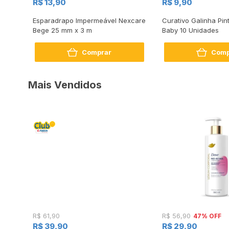
R$ 13,90
R$ 9,90
os 10
Esparadrapo Impermeável Nexcare
Curativo Galinha Pi
Bege 25 mm x 3 m
Baby 10 Unidades
Comprar
Comp
Mais Vendidos
47% OFF
R$ 61,90
R$ 56,90
R$ 39,90
R$ 29,90