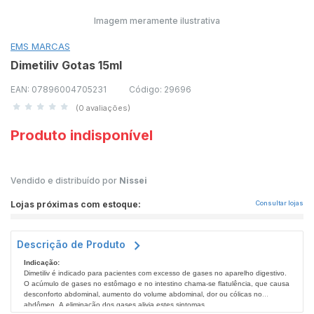
Imagem meramente ilustrativa
EMS MARCAS
Dimetiliv Gotas 15ml
EAN: 07896004705231
Código: 29696
(0 avaliações)
Produto indisponível
Vendido e distribuído por
Nissei
Lojas próximas com estoque:
Consultar lojas
Descrição de Produto
Indicação:
Dimetiliv é indicado para pacientes com excesso de gases no aparelho digestivo.
O acúmulo de gases no estômago e no intestino chama-se flatulência, que causa
desconforto abdominal, aumento do volume abdominal, dor ou cólicas no
abdômen. A eliminação dos gases alivia estes sintomas.