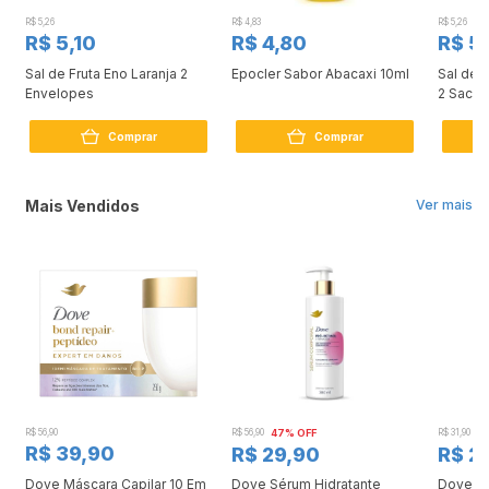
R$ 5,26
R$ 4,83
R$ 5,26
R$ 5,10
R$ 4,80
R$ 5,
Sal de Fruta Eno Laranja 2
Epocler Sabor Abacaxi 10ml
Sal de F
Envelopes
2 Sachê
Comprar
Comprar
Mais Vendidos
Ver mais
R$ 56,90
R$ 56,90
47% OFF
R$ 31,90
2
R$ 39,90
R$ 29,90
R$ 2
Dove Máscara Capilar 10 Em
Dove Sérum Hidratante
Dove Ki