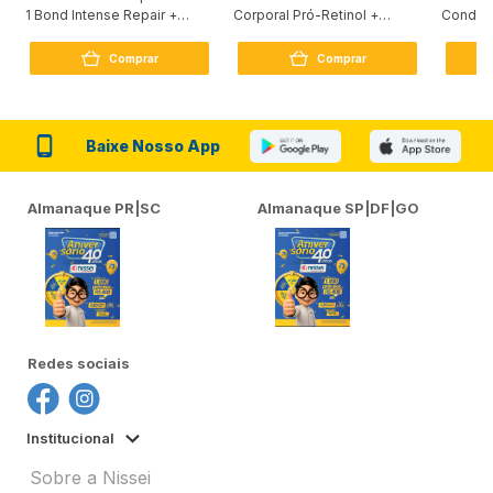
1 Bond Intense Repair +
Corporal Pró-Retinol +
Condici
Peptídeo 250G
Firmador 380Ml
Reconst
Comprar
Comprar
Baixe Nosso App
Almanaque PR|SC
Almanaque SP|DF|GO
Redes sociais
Institucional
Sobre a Nissei