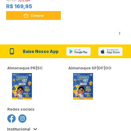
R$ 218,95
22% OFF
R$ 169,95
Comprar
1
Baixe Nosso App
Almanaque PR|SC
Almanaque SP|DF|GO
Redes sociais
Institucional