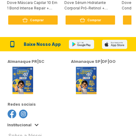
Dove Máscara Capilar 10 Em
Dove Sérum Hidratante
Dove Ki
1 Bond Intense Repair +
Corporal Pró-Retinol +
Condici
Peptídeo 250G
Firmador 380Ml
Reconst
Comprar
Comprar
Baixe Nosso App
Almanaque PR|SC
Almanaque SP|DF|GO
Redes sociais
Institucional
Sobre a Nissei