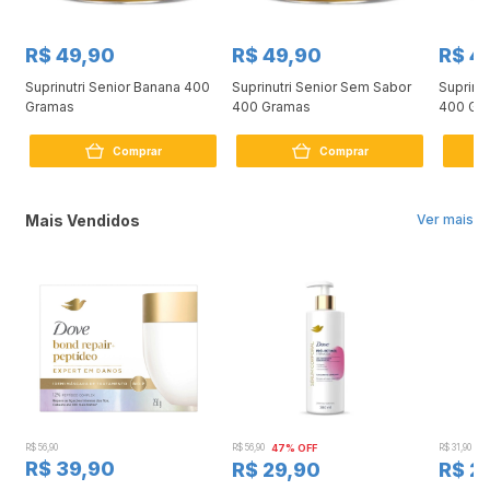
R$ 49,90
R$ 49,90
R$ 4
Suprinutri Senior Banana 400
Suprinutri Senior Sem Sabor
Suprinu
g
Gramas
400 Gramas
400 Gr
Comprar
Comprar
Mais Vendidos
Ver mais
R$ 56,90
R$ 56,90
47% OFF
R$ 31,90
2
R$ 39,90
R$ 29,90
R$ 2