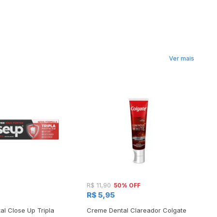
Ver mais
50% OFF
R$ 11,90
R$
R$ 5,95
l Close Up Tripla
Creme Dental Clareador Colgate
Cr