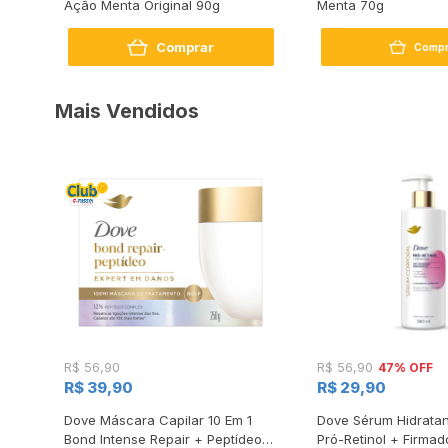
Ação Menta Original 90g
Menta 70g
Comprar
Compr
Mais Vendidos
47% OFF
R$ 56,90
R$ 56,90
R$ 39,90
R$ 29,90
s
Dove Máscara Capilar 10 Em 1
Dove Sérum Hidratan
Bond Intense Repair + Peptídeo
Pró-Retinol + Firmad