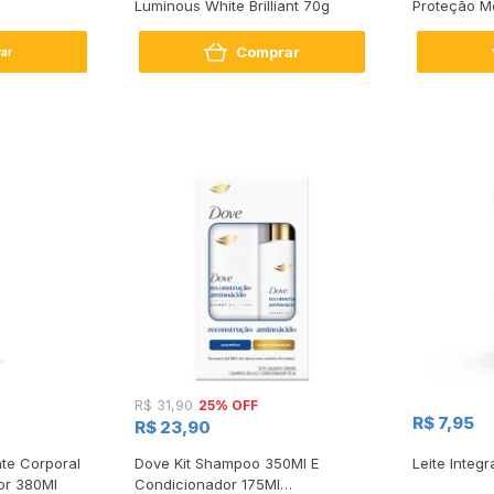
Luminous White Brilliant 70g
Proteção M
Comprar
ar
25% OFF
R$ 31,90
R$ 7,95
R$ 23,90
te Corporal
Dove Kit Shampoo 350Ml E
Leite Integr
or 380Ml
Condicionador 175Ml