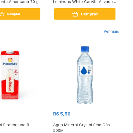
enta Americana 70 g
Luminous White Carvão Ativado
Pr
70g
Comprar
Comprar
Ver mais
R$
R$ 5,50
R
al Piracanjuba 1L
Água Mineral Crystal Sem Gás
Do
500Ml
Bo