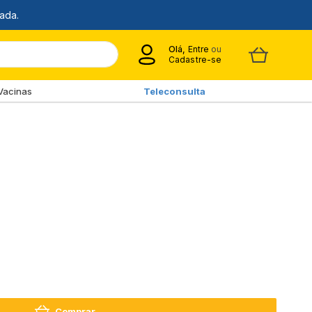
Olá,
Entre
ou
Cadastre-se
Vacinas
Teleconsulta
Comprar