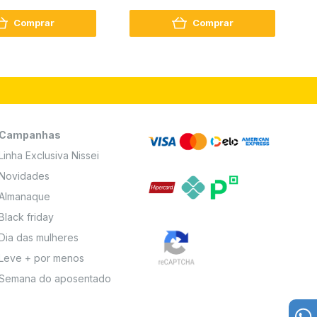
2
Comprar
Comprar
Campanhas
Linha Exclusiva Nissei
Novidades
Almanaque
Black friday
Dia das mulheres
Leve + por menos
Semana do aposentado