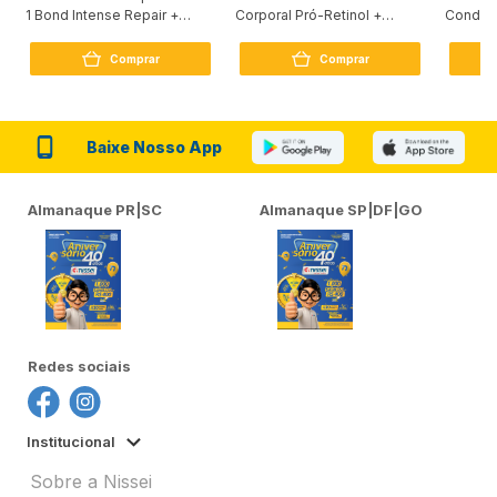
1 Bond Intense Repair +
Corporal Pró-Retinol +
Condici
Peptídeo 250G
Firmador 380Ml
Reconst
Comprar
Comprar
Baixe Nosso App
Almanaque PR|SC
Almanaque SP|DF|GO
Redes sociais
Institucional
Sobre a Nissei