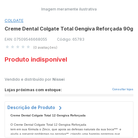
Imagem meramente ilustrativa
COLGATE
Creme Dental Colgate Total Gengiva Reforçada 90g
EAN: 07509546668055
Código: 65783
(0 avaliações)
Produto indisponível
Vendido e distribuído por
Nissei
Lojas próximas com estoque:
Consultar lojas
Descrição de Produto
Creme Dental Colgate Total 12 Gengiva Reforçada
O Creme Dental Colgate Total 12 Gengiva Reforçada
tem em sua fórmula o Zinco, que apoia as defesas naturais da sua boca*** e
ajuda a prevenir problemas na gengiva**, criando uma barreira protetora que