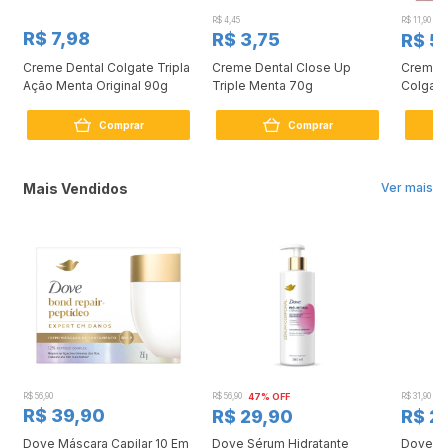
R$ 4,45
R$ 11,90
5
R$ 7,98
R$ 3,75
R$ 5
Creme Dental Colgate Tripla
Creme Dental Close Up
Creme D
Ação Menta Original 90g
Triple Menta 70g
Colgate
Brillian
Comprar
Comprar
Mais Vendidos
Ver mais
R$ 56,90
R$ 56,90
47% OFF
R$ 31,90
2
R$ 39,90
R$ 29,90
R$ 2
Dove Máscara Capilar 10 Em
Dove Sérum Hidratante
Dove Ki