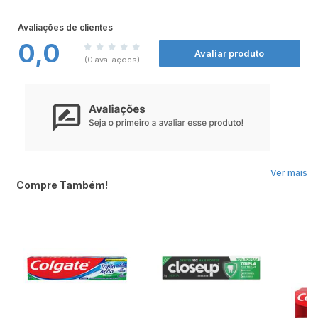
fortalece sua gengiva contra bactérias.
Sua tecnologia avançada com mineral-complex, proporciona 12 horas de defesa
ativa contra bactérias* e mantém sua boca saudável e com hálito fresco. Não
Avaliações de clientes
deixe de conferir todos os produtos Colgate nas
Farmácias Nissei.
0,0
Avaliar produto
Benefícios:
(0 avaliações)
Fortalece sua gengiva contra bactérias
Evita problemas nas gengivas**
Com uso continuo, protege seus dentes contra a sensibilidade
Combate placa bacteriana
Previne cárie
Modo de Usar:
Escove seus dentes adequadamente após cada refeição, três vezes ao dia ou
segundo a recomendação de seu dentista. Enxágue completamente depois da
escovação.
Ver mais
Compre Também!