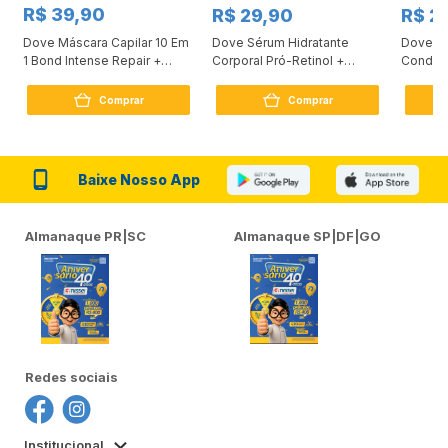
R$ 39,90
R$ 29,90
R$ 2
Dove Máscara Capilar 10 Em
Dove Sérum Hidratante
Dove Ki
1 Bond Intense Repair +
Corporal Pró-Retinol +
Condici
Peptídeo 250G
Firmador 380Ml
Reconst
Comprar
Comprar
Baixe Nosso App
Almanaque PR|SC
Almanaque SP|DF|GO
Redes sociais
Institucional