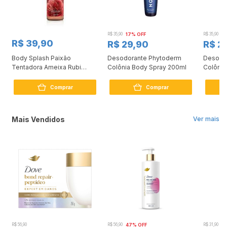
R$ 35,90
17% OFF
R$ 35,90
17
R$ 39,90
R$ 29,90
R$ 2
Body Splash Paixão
Desodorante Phytoderm
Desodo
Tentadora Ameixa Rubi
Colônia Body Spray 200ml
Colônia
200ml
200ml
Comprar
Comprar
Mais Vendidos
Ver mais
R$ 56,90
R$ 56,90
47% OFF
R$ 31,90
2