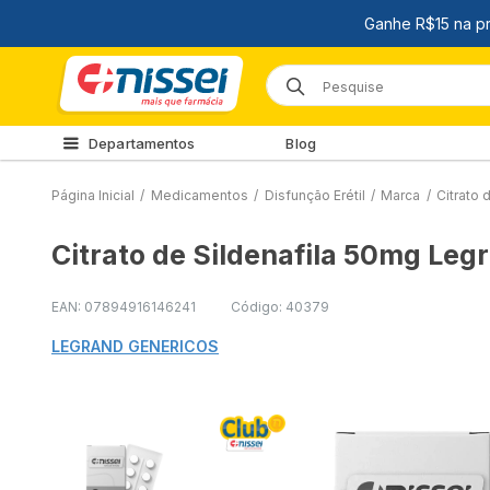
Departamentos
Blog
Página Inicial
/
Medicamentos
/
Disfunção Erétil
/
Marca
/
Citrato
Citrato de Sildenafila 50mg Le
EAN: 07894916146241
Código: 40379
LEGRAND GENERICOS