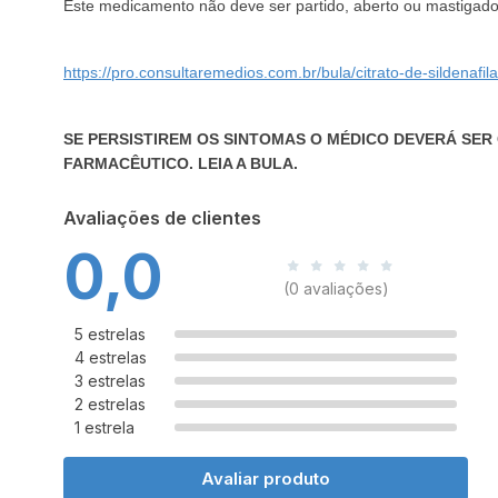
Este medicamento não deve ser partido, aberto ou mastigado
https://pro.consultaremedios.com.br/bula/citrato-de-sildenafil
SE PERSISTIREM OS SINTOMAS O MÉDICO DEVERÁ SER
FARMACÊUTICO. LEIA A BULA.
Avaliações de clientes
0,0
(0 avaliações)
5 estrelas
4 estrelas
3 estrelas
2 estrelas
1 estrela
Avaliar produto