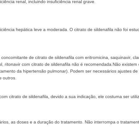
ência renal, incluindo insuficiência renal grave.
iência hepática leve a moderada. O citrato de sildenafila não foi est
ncomitante de citrato de sildenafila com eritromicina, saquinavir, clar
 ritonavir com citrato de sildenafila não é recomendada.Não existem d
ento da hipertensão pulmonar). Podem ser necessários ajustes de dos
e outros.
 citrato de sildenafila, devido a sua indicação, ele costuma ser util
ários, as doses e a duração do tratamento. Não interrompa o tratame