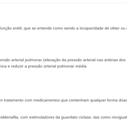
disfunção erétil, que se entende como sendo a incapacidade de obter ou
rtensão arterial pulmonar (elevação da pressão arterial nas artérias do
nica e reduzir a pressão arterial pulmonar média.
m tratamento com medicamentos que contenham qualquer forma doadora d
 sildenafila, com estimuladores da guanilato ciclase, tais como riocig