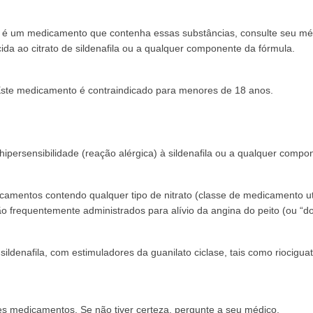
é um medicamento que contenha essas substâncias, consulte seu méd
ecida ao citrato de sildenafila ou a qualquer componente da fórmula.
Este medicamento é contraindicado para menores de 18 anos.
 hipersensibilidade (reação alérgica) à sildenafila ou a qualquer compo
dicamentos contendo qualquer tipo de nitrato (classe de medicamento ut
ão frequentemente administrados para alívio da angina do peito (ou “do
 sildenafila, com estimuladores da guanilato ciclase, tais como riocig
s medicamentos. Se não tiver certeza, pergunte a seu médico.