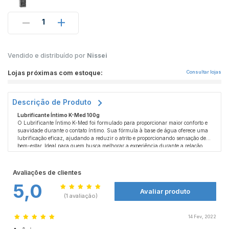
1
Vendido e distribuído por
Nissei
Lojas próximas com estoque:
Consultar lojas
Descrição de Produto
Lubrificante Íntimo K-Med 100g
O Lubrificante Íntimo K-Med foi formulado para proporcionar maior conforto e
suavidade durante o contato íntimo. Sua fórmula à base de água oferece uma
lubrificação eficaz, ajudando a reduzir o atrito e proporcionando sensação de
bem-estar. Ideal para quem busca melhorar a experiência durante a relação
íntima, o K-Med é seguro, não irritante e compatível com
Como usar:
preservativos.
Aplique K-Med diretamente na área a ser lubrificada ou no preservativo.
Proporciona lubrificação duradoura, alivia desconfortos
Pode
causados pelo atrito e é compatível com preservativos.
ser usado como lubrificante para exames ginecológicos.
Avaliações de clientes
5,0
Precauções:
Avaliar produto
Uso externo. Em caso de irritação, suspenda o uso e consulte um médico.
(1 avaliação)
Mantenha fora do alcance de crianças. Não ingerir.
14 Fev, 2022