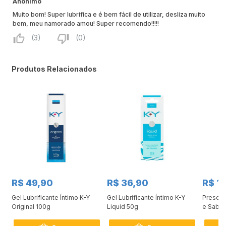
Anônimo
Muito bom! Super lubrifica e é bem fácil de utilizar, desliza muito
bem, meu namorado amou! Super recomendo!!!!!
(3)
(0)
Produtos Relacionados
R$ 49,90
R$ 36,90
R$ 1
Gel Lubrificante Íntimo K-Y
Gel Lubrificante Íntimo K-Y
Preserv
Original 100g
Liquid 50g
e Sabor
6