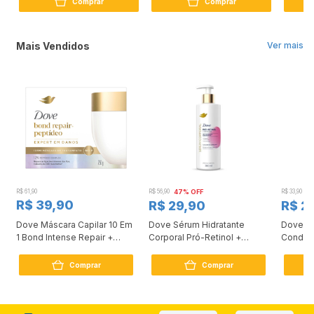
Comprar
Comprar
Mais Vendidos
Ver mais
R$ 61,90
R$ 56,90
47% OFF
R$ 33,90
3
R$ 39,90
R$ 29,90
R$ 2
Dove Máscara Capilar 10 Em
Dove Sérum Hidratante
Dove Ki
1 Bond Intense Repair +
Corporal Pró-Retinol +
Condici
Peptídeo 250G
Firmador 380Ml
Reconst
Comprar
Comprar