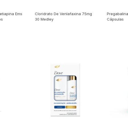
R$ 36,49
R$ 17,73
etiapina Ems
Cloridrato De Venlafaxina 75mg
Pregabalin
os
30 Medley
Cápsulas
rar
Comprar
30% OFF
R$ 33,90
R$ 7,95