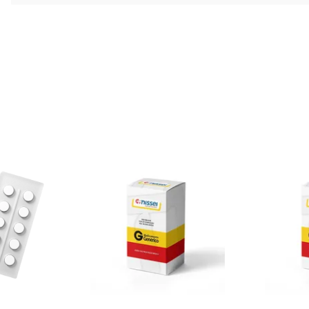
68% OFF
8
R$ 114,24
R$ 118,89