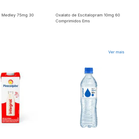
R$ 39,89
R$
a Medley 75mg 30
Oxalato de Escitalopram 10mg 60
He
Comprimidos Ems
No
Comprar
Comprar
Ver mais
R$
R$ 5,50