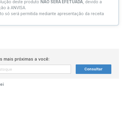
olução deste produto
NÃO SERÁ EFETUADA
, devido a
ação à ANVISA.
to só será permitida mediante apresentação da receita
s mais próximas a você:
Consultar
ei