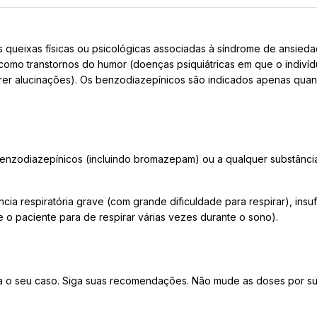
queixas físicas ou psicológicas associadas à síndrome de ansieda
 como transtornos do humor (doenças psiquiátricas em que o indiví
rer alucinações). Os benzodiazepínicos são indicados apenas quan
nzodiazepínicos (incluindo bromazepam) ou a qualquer substância
ia respiratória grave (com grande dificuldade para respirar), ins
o paciente para de respirar várias vezes durante o sono).
 o seu caso. Siga suas recomendações. Não mude as doses por su