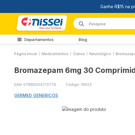
Departamentos
Blog
Página Inicial
/
Medicamentos
/
Outros
/
Neurológico
/
Bromazep
Bromazepam 6mg 30 Comprimi
EAN: 07896004713779
Código: 19923
GERMED GENERICOS