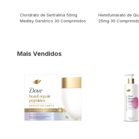
R$ 16,79
R$ 14,19
s
Cloridrato de Sertralina 50mg
Hemifumarato de Qu
Medley Genérico 30 Comprimidos
25mg 30 Comprimid
Comprar
Comp
Mais Vendidos
47% OFF
R$ 61,90
R$ 56,90