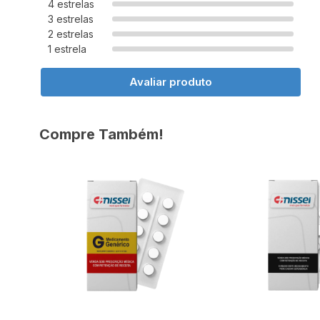
4 estrelas
3 estrelas
2 estrelas
1 estrela
Avaliar produto
Compre Também!
70% OFF
79% OFF
R$ 55,29
R$ 66,95