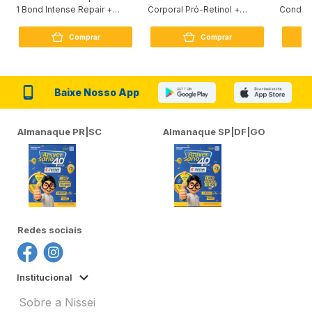
1 Bond Intense Repair +
Corporal Pró-Retinol +
Condici
Peptídeo 250G
Firmador 380Ml
Reconst
Comprar
Comprar
Baixe Nosso App
Almanaque PR|SC
Almanaque SP|DF|GO
Redes sociais
Institucional
Sobre a Nissei