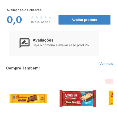
Avaliações de clientes
0,0
Avaliar produto
(0 avaliações)
Ver mais
Compre Também!
Le