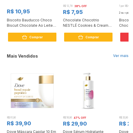
R$ 12,78
38% OFF
1 por R$ 6,7
R$ 10,95
R$ 7,95
2 ou + por
R
Biscoito Bauducco Choco
Chocolate Chocotrio
Biscoit
Biscuit Chocolate Ao Leite
NESTLÉ Cookies & Cream
Chocola
80g
90g
Comprar
Comprar
2
Mais Vendidos
Ver mais
R$ 61,90
R$ 56,90
47% OFF
R$ 33,90
3
R$ 39,90
R$ 29,90
R$ 2
Dove Máscara Capilar 10 Em
Dove Sérum Hidratante
Dove Ki