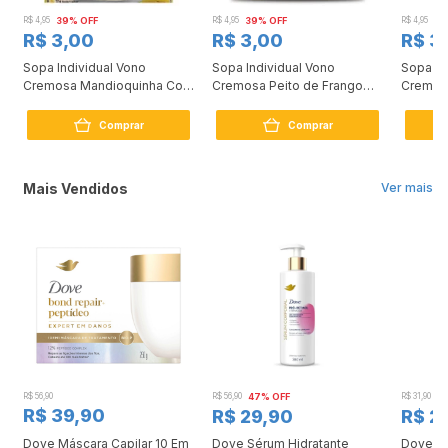
R$ 4,95
39% OFF
R$ 4,95
39% OFF
R$ 4,95
39
R$ 3,00
R$ 3,00
R$ 3
r
Sopa Individual Vono
Sopa Individual Vono
Sopa In
Cremosa Mandioquinha Com
Cremosa Peito de Frango
Cremosa
Cebola e Salsa 17g
Com Queijo 17g
Sachê 
Comprar
Comprar
Mais Vendidos
Ver mais
R$ 56,90
R$ 56,90
47% OFF
R$ 31,90
2
R$ 39,90
R$ 29,90
R$ 2
Dove Máscara Capilar 10 Em
Dove Sérum Hidratante
Dove Ki