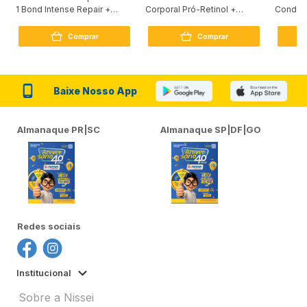
1 Bond Intense Repair +
Corporal Pró-Retinol +
Condici
Peptídeo 250G
Firmador 380Ml
Reconst
Comprar
Comprar
Baixe Nosso App
Almanaque PR|SC
Almanaque SP|DF|GO
Redes sociais
Institucional
Sobre a Nissei