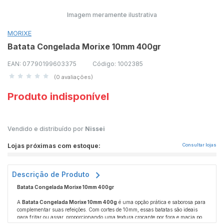
Imagem meramente ilustrativa
MORIXE
Batata Congelada Morixe 10mm 400gr
EAN: 07790199603375
Código: 1002385
(0 avaliações)
Produto indisponível
Vendido e distribuído por
Nissei
Lojas próximas com estoque:
Consultar lojas
Descrição de Produto
Batata Congelada Morixe 10mm 400gr
A
Batata Congelada Morixe 10mm 400g
é uma opção prática e saborosa para
complementar suas refeições. Com cortes de 10mm, essas batatas são ideais
para fritar ou assar, proporcionando uma textura crocante por fora e macia por