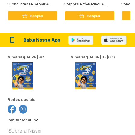
1 Bond Intense Repair +
Corporal Pró-Retinol +
Condici
Peptídeo 250G
Firmador 380Ml
Reconst
Comprar
Comprar
Baixe Nosso App
Almanaque PR|SC
Almanaque SP|DF|GO
Redes sociais
Institucional
Sobre a Nissei