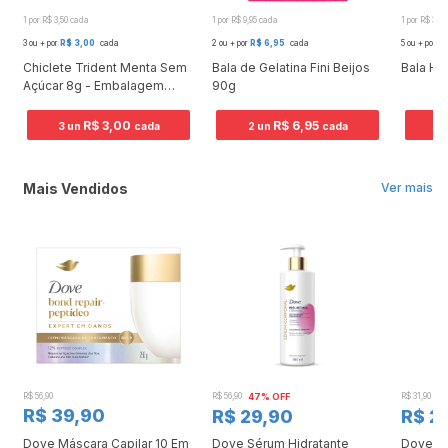
1 por R$ 3,50 cada
1 por R$ 9,95 cada
1 por R$ 3,0
3 ou + por
R$ 3,00
cada
2 ou + por
R$ 6,95
cada
5 ou + por
R$
Chiclete Trident Menta Sem
Bala de Gelatina Fini Beijos
Bala Hal
Açúcar 8g - Embalagem
90g
Com 5 Unidades
R$ 3,00
R$ 6,95
3 un
cada
2 un
cada
5 
Mais Vendidos
Ver mais
R$ 56,90
R$ 56,90
47% OFF
R$ 31,90
2
R$ 39,90
R$ 29,90
R$ 2
Dove Máscara Capilar 10 Em
Dove Sérum Hidratante
Dove Ki