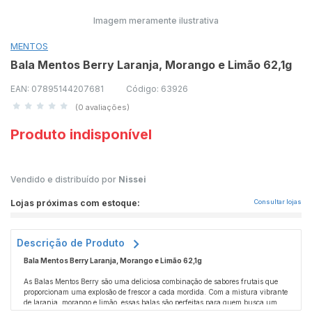
Imagem meramente ilustrativa
MENTOS
Bala Mentos Berry Laranja, Morango e Limão 62,1g
EAN: 07895144207681
Código: 63926
(0 avaliações)
Produto indisponível
Vendido e distribuído por
Nissei
Lojas próximas com estoque:
Consultar lojas
Descrição de Produto
Bala Mentos Berry Laranja, Morango e Limão 62,1g
As Balas Mentos Berry são uma deliciosa combinação de sabores frutais que
proporcionam uma explosão de frescor a cada mordida. Com a mistura vibrante
de laranja, morango e limão, essas balas são perfeitas para quem busca um