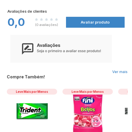
doce refrescante e saboroso.
Avaliações de clientes
0,0
Avaliar produto
(0 avaliações)
Ver mais
Compre Também!
Leve Mais por Menos
Leve Mais por Menos
Le