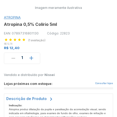
Imagem meramente ilustrativa
ATROPINA
Atropina 0,5% Colírio 5ml
EAN: 07897316801130
Código: 22823
(1 avaliação)
R$ 12,78
R$ 12,40
1
Vendido e distribuído por
Nissei
Lojas próximas com estoque:
Consultar lojas
Descrição de Produto
Indicação:
Atropina produz dilatação da pupila e paralisação da acomodação visual, sendo
indicada em oftalmologia, para exames de fundo de olho, exames de refração e