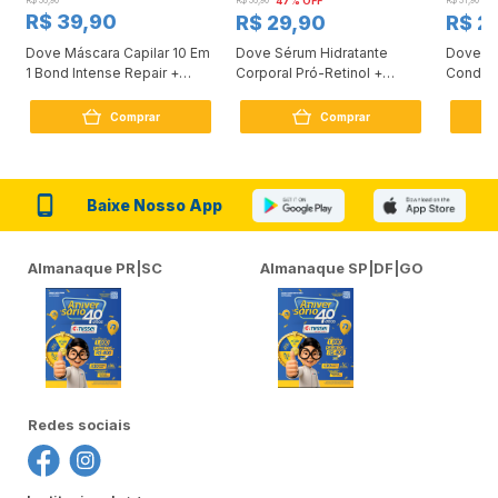
R$ 56,90
R$ 56,90
47% OFF
R$ 31,90
2
R$ 39,90
R$ 29,90
R$ 2
Dove Máscara Capilar 10 Em
Dove Sérum Hidratante
Dove Ki
1 Bond Intense Repair +
Corporal Pró-Retinol +
Condici
Peptídeo 250G
Firmador 380Ml
Reconst
Comprar
Comprar
Baixe Nosso App
Almanaque PR|SC
Almanaque SP|DF|GO
Redes sociais