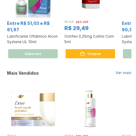
R$ 40,06
26% OFF
Entre R$ 51,03 e R$
Entre R$ 74,1
R$ 29,49
61,97
90,02
Lubrificante Oftálmico Alcon
Octifen 0,25mg Colírio Com
Lubrifi
Systane UL 10ml
5ml
Systane
Saiba mais
Comprar
Mais Vendidos
Ver mais