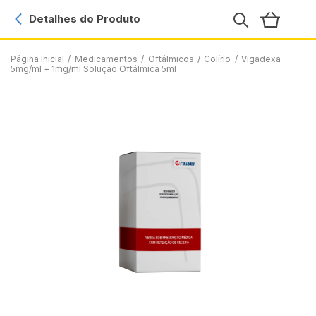
Detalhes do Produto
Página Inicial
/
Medicamentos
/
Oftálmicos
/
Colírio
/
Vigadexa
5mg/ml + 1mg/ml Solução Oftálmica 5ml