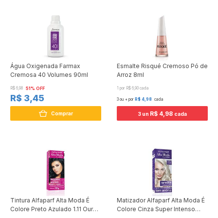
Água Oxigenada Farmax
Esmalte Risqué Cremoso Pó de
Cremosa 40 Volumes 90ml
Arroz 8ml
R$ 6,98
51% OFF
1 por R$ 6,90 cada
R$ 3,45
3 ou + por
R$ 4,98
cada
R$ 4,98
Comprar
3 un
cada
Tintura Alfaparf Alta Moda É
Matizador Alfaparf Alta Moda É
Colore Preto Azulado 1.11 Ouro
Colore Cinza Super Intenso
Negro 150g
12.111 Louro Platina 120g