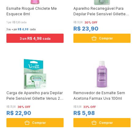
Esmalte Risqué Chiclete Me
Aparelho Recarregável Para
Esquece 8ml
Depilar Pele Sensível Gillette
Venus
1 por R$ 6,90 cada
R$ 33,90
30% OFF
R$ 23,90
3 ou + por
R$ 4,98
cada
R$ 4,98
Comprar
3 un
cada
Carga de Aparelho para Depilar
Removedor de Esmalte Sem
Pele Sensível Gillette Venus 2
Acetona Farmax Uva 100ml
Unidades
R$ 35,90
36% OFF
R$ 8,98
33% OFF
R$ 22,90
R$ 5,98
Comprar
Comprar