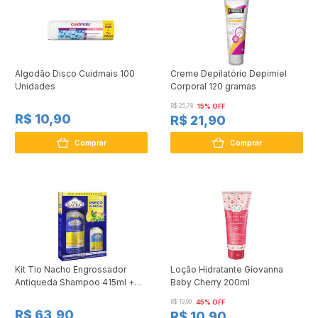
Algodão Disco Cuidmais 100
Creme Depilatório Depimiel
Unidades
Corporal 120 gramas
R$ 25,78
15% OFF
R$ 10,90
R$ 21,90
Comprar
Comprar
Kit Tio Nacho Engrossador
Loção Hidratante Giovanna
Antiqueda Shampoo 415ml +
Baby Cherry 200ml
Condicionador 200ml
R$ 19,90
45% OFF
R$ 63,90
R$ 10,90