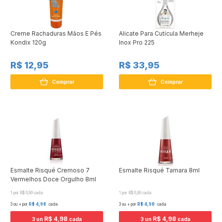
Creme Rachaduras Mãos E Pés
Alicate Para Cutícula Merheje
Kondix 120g
Inox Pro 225
R$ 12,95
R$ 33,95
Comprar
Comprar
Esmalte Risqué Cremoso 7
Esmalte Risqué Tamara 8ml
Vermelhos Doce Orgulho 8ml
1 por R$ 6,90 cada
1 por R$ 6,90 cada
3 ou + por
R$ 4,98
cada
3 ou + por
R$ 4,98
cada
R$ 4,98
R$ 4,98
3 un
cada
3 un
cada