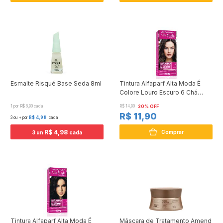
Esmalte Risqué Base Seda 8ml
Tintura Alfaparf Alta Moda É
Colore Louro Escuro 6 Chá
150g
1 por R$ 6,90 cada
R$ 14,90
20% OFF
R$ 11,90
3 ou + por
R$ 4,98
cada
R$ 4,98
Comprar
3 un
cada
Tintura Alfaparf Alta Moda É
Máscara de Tratamento Amend