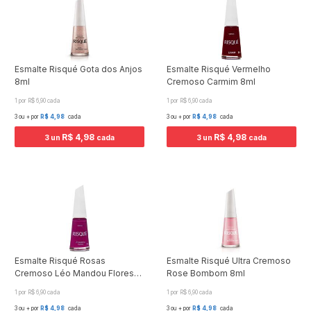
Esmalte Risqué Gota dos Anjos
Esmalte Risqué Vermelho
8ml
Cremoso Carmim 8ml
1 por R$ 6,90 cada
1 por R$ 6,90 cada
3 ou + por
R$ 4,98
cada
3 ou + por
R$ 4,98
cada
R$ 4,98
R$ 4,98
3 un
cada
3 un
cada
Esmalte Risqué Rosas
Esmalte Risqué Ultra Cremoso
Cremoso Léo Mandou Flores
Rose Bombom 8ml
8ml
1 por R$ 6,90 cada
1 por R$ 6,90 cada
3 ou + por
R$ 4,98
cada
3 ou + por
R$ 4,98
cada