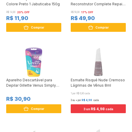
Colore Preto 1 Jabuticaba 150g
Reconstrutor Complete Repair
300g
R$ 14,90
20% OFF
R$ 59,90
17% OFF
R$ 11,90
R$ 49,90
Comprar
Comprar
Aparelho Descartável para
Esmalte Risqué Nude Cremoso
Depilar Gillette Venus Simply3
Lágrimas de Vênus 8ml
Suave 4 Unidades Leve Mais
1 por R$ 6,90 cada
Pague Menos
R$ 30,90
3 ou + por
R$ 4,98
cada
R$ 4,98
Comprar
3 un
cada