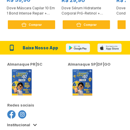
R$ 29,90
R$ 2
Dove Máscara Capilar 10 Em
Dove Sérum Hidratante
Dove Ki
1 Bond Intense Repair +
Corporal Pró-Retinol +
Condici
Peptídeo 250G
Firmador 380Ml
Reconst
Comprar
Comprar
Baixe Nosso App
Almanaque PR|SC
Almanaque SP|DF|GO
Redes sociais
Institucional