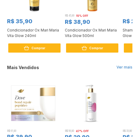
R$ 45,90
15% OFF
R$ 35,90
R$ 2
R$ 38,90
Condicionador Ox Mari Maria
Condicionador Ox Mari Maria
Shampoo
Vita Glow 240ml
Vita Glow 500ml
Glow 2
Comprar
Comprar
Mais Vendidos
Ver mais
R$ 61,90
R$ 56,90
47% OFF
R$ 33,90
3
R$ 39,90