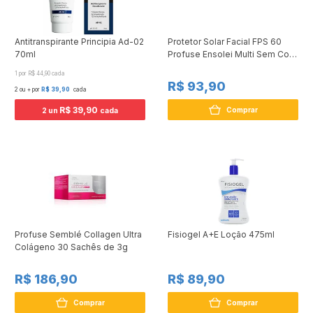
Antitranspirante Principia Ad-02
Protetor Solar Facial FPS 60
70ml
Profuse Ensolei Multi Sem Cor
50ml
1 por R$ 44,90 cada
R$ 93,90
2 ou + por
R$ 39,90
cada
R$ 39,90
Comprar
2 un
cada
Profuse Semblé Collagen Ultra
Fisiogel A+E Loção 475ml
Colágeno 30 Sachês de 3g
R$ 186,90
R$ 89,90
Comprar
Comprar