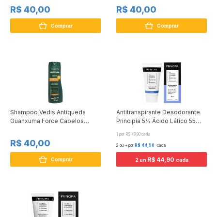
R$ 40,00
R$ 40,00
Comprar
Comprar
Shampoo Vedis Antiqueda
Antitranspirante Desodorante
Guanxuma Force Cabelos
Principia 5% Ácido Lático 55
Secos 350Ml
Niacinamida 70ml
1 por R$ 49,90 cada
R$ 40,00
2 ou + por
R$ 44,90
cada
R$ 44,90
Comprar
2 un
cada