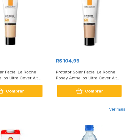
5
R$ 104,95
R$
lar Facial La Roche
Protetor Solar Facial La Roche
Pr
lios Ultra Cover Alta
Posay Anthelios Ultra Cover Alta
Wa
FPS60 Cor 2.0 30g
Cobertura FPS60 Cor 3.0 30g
Comprar
Comprar
Ver mais