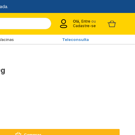
Olá,
Entre
ou
Cadastre-se
Vacinas
Teleconsulta
0g
Comprar