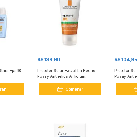
R$ 136,90
R$ 104,9
Stars Fps60
Protetor Solar Facial La Roche
Protetor So
Posay Anthelios Airlicium
Posay Anthe
Antioleosidade Efeito
Cobertura 
rar
Comprar