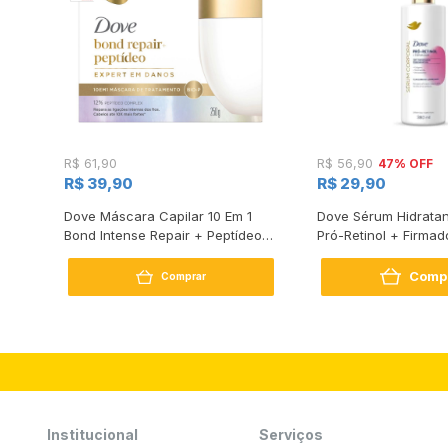
47% OFF
R$ 61,90
R$ 56,90
R$ 39,90
R$ 29,90
s
Dove Máscara Capilar 10 Em 1
Dove Sérum Hidratan
Bond Intense Repair + Peptídeo
Pró-Retinol + Firmad
250G
Comp
Comprar
Institucional
Serviços