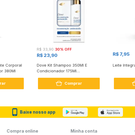
30% OFF
R$ 33,90
R$ 7,95
R$ 23,90
te Corporal
Dove Kit Shampoo 350Ml E
Leite Integr
or 380Ml
Condicionador 175Ml
Reconstrução + Aminoácido
rar
Comprar
Baixe nosso app
Compra online
Minha conta