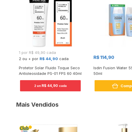
1 por R$ 49,90 cada
R$ 114,90
2 ou + por
R$ 44,90
cada
a
Protetor Solar Fluido Toque Seco
Isdin Fusion Water 5
Antioleosidade PS-01 FPS 60 40ml
50ml
Comp
R$ 44,90
2 un
cada
Mais Vendidos