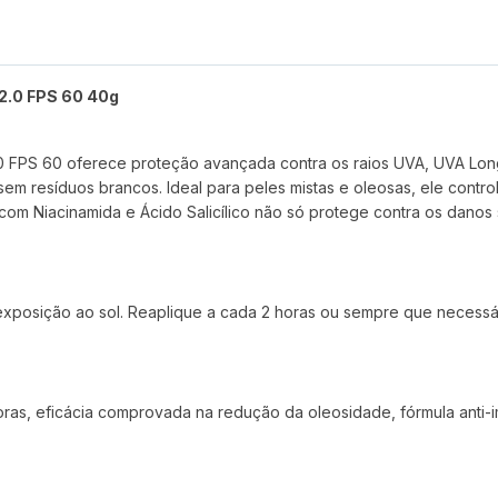
r 2.0 FPS 60 40g
 2.0 FPS 60 oferece proteção avançada contra os raios UVA, UVA Lo
em resíduos brancos. Ideal para peles mistas e oleosas, ele control
om Niacinamida e Ácido Salicílico não só protege contra os danos
exposição ao sol. Reaplique a cada 2 horas ou sempre que necessár
oras, eficácia comprovada na redução da oleosidade, fórmula anti-i