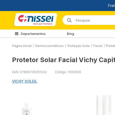
Departamentos
Blog
Página Inicial
/
Dermocosméticos
/
Proteção Solar
/
Facial
/
Protet
Protetor Solar Facial Vichy Capi
EAN: 07899706251242
Código: 1002606
VICHY SOLEIL