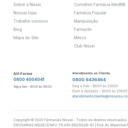
Sobre a Nissei
Convênio Farmácia MedME
Nossas lojas
Farmácia Popular
Trabalhe conosco
Manipulação
Blog
Farmaclin
Mapa do Site
Merco
Club Nissei
Alô Farma
Atendimento ao Cliente
0800 4004041
0800 6436464
Seg a Sáb - 8h00 às 22h00
Seg a Sex - 8h00 às 16h30
Dom e feriados - 8h00 às 20h00
atendimentocliente@nisseisa.co
Copyright ©️ 2020 Fármacias Nissei - Todos os direitos reservado
DROGARIAS NISSEI |CNPJ: 79.430.682/0028-42 | End: Av. Marechal Fl