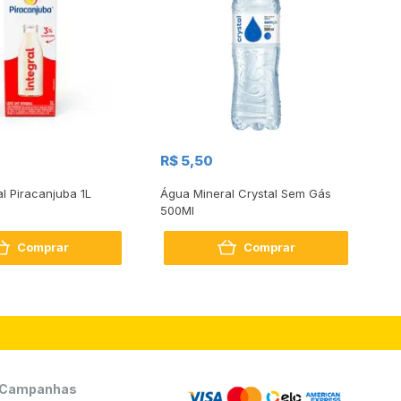
R$
R$ 5,50
R
al Piracanjuba 1L
Água Mineral Crystal Sem Gás
Do
500Ml
Bo
2
Comprar
Comprar
Campanhas