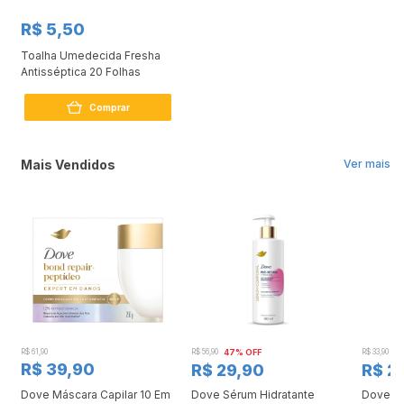
R$ 5,50
Toalha Umedecida Fresha
Antisséptica 20 Folhas
Comprar
Mais Vendidos
Ver mais
R$ 61,90
R$ 56,90
47% OFF
R$ 33,90
3
R$ 39,90
R$ 29,90
R$ 2
Dove Máscara Capilar 10 Em
Dove Sérum Hidratante
Dove Ki