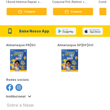
1 Bond Intense Repair +
Corporal Pró-Retinol +
Condici
Peptídeo 250G
Firmador 380Ml
Reconst
Comprar
Comprar
Baixe Nosso App
Almanaque PR|SC
Almanaque SP|DF|GO
Redes sociais
Institucional
Sobre a Nissei