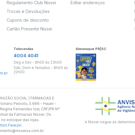
Regulamento Club Nissei
Editar endereços
Trocas e Devoluções
Cupons de desconto
Cartão Presente Nissei
Televendas
Almanaque PR|SC
4004 4041
Seg a Sex - 8h00 às 23h00
Sáb, Dom e feriados - 8h00 às
22h00
m.br
s. RAZÃO SOCIAL | FÁRMACIAS E
oriano Peixoto, 5.666 - Hauer -
 Regina Fernandes Izar, CRF/PR Nº
rtual da Fármacias Nissei. Os
 no estoque das lojas.
A Nissei segue as determin
tori Ferezin
.
utamento@nisseisa.com.br