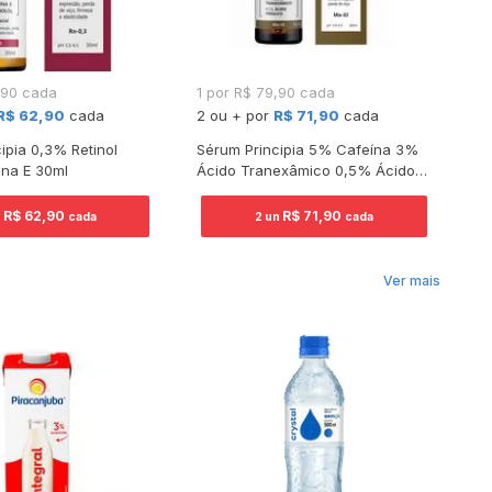
,90 cada
1 por R$ 79,90 cada
1 
R$ 62,90
cada
2 ou + por
R$ 71,90
cada
2 
ipia 0,3% Retinol
Sérum Principia 5% Cafeína 3%
Sé
ina E 30ml
Ácido Tranexâmico 0,5% Ácido
Me
Ferúlico 30ml
R$ 62,90
R$ 71,90
n
cada
2 un
cada
Ver mais