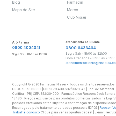
Blog
Farmaclin
Mapa do Site
Merco
Club Nissei
Alô Farma
Atendimento ao Cliente
0800 4004041
0800 6436464
Seg a Sáb - 8h00 às 22h00
Seg a Sex - 8h00 às 16h30
Dom e feriados - 8h00 às 20h00
atendimentocliente@nisseisa.co
Copyright ©️ 2020 Fármacias Nissei - Todos os direitos reservado
DROGARIAS NISSEI |CNPJ: 79.430.682/0028-42 | End: Av. Marechal Fl
Curitiba - PR| CEP: 81.630-000 | Farmacêutico Responsável: Sandra
18480 | Preços exclusivos para produtos comercializados na Loja Vi
pedidos efetuados estão sujeitos à confirmação da disponibilidade
Encarregado pelo tratamento de dados pessoais (DPO) |
Robson Vet
Trabalhe conosco
Clique para ver as oportunidades! | E-mail: recr