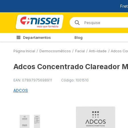
Departamentos
Blog
Página Inicial
/
Dermocosméticos
/
Facial
/
Anti-Idade
/
Adcos Con
Adcos Concentrado Clareador M
EAN: 07897975698911
Código: 1001510
ADCOS