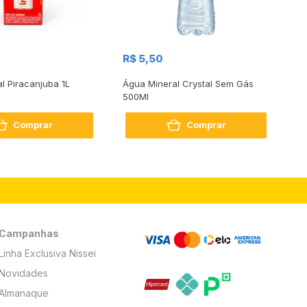
R$
R$ 5,50
R
al Piracanjuba 1L
Água Mineral Crystal Sem Gás
Do
500Ml
Bo
2
Comprar
Comprar
Campanhas
Linha Exclusiva Nissei
Novidades
Almanaque