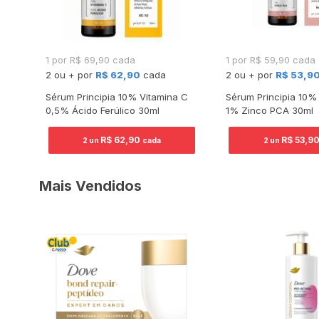
1 por R$ 69,90 cada
1 por R$ 59,90 cada
2 ou + por
R$ 62,90
cada
2 ou + por
R$ 53,9
rio
Sérum Principia 10% Vitamina C
Sérum Principia 10%
0,5% Ácido Ferúlico 30ml
1% Zinco PCA 30ml
R$ 62,90
R$ 53,9
2 un
cada
2 un
Mais Vendidos