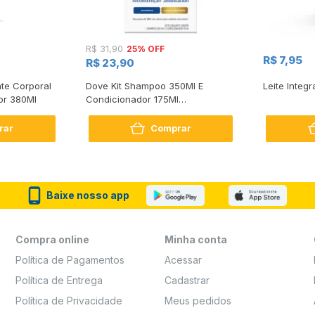
25% OFF
R$ 31,90
R$ 7,95
R$ 23,90
te Corporal
Dove Kit Shampoo 350Ml E
Leite Integr
or 380Ml
Condicionador 175Ml
Reconstrução + Aminoácido
rar
Comprar
Baixe nosso app
Compra online
Minha conta
Política de Pagamentos
Acessar
Política de Entrega
Cadastrar
Política de Privacidade
Meus pedidos