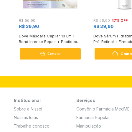
47% OFF
R$ 56,90
R$ 56,90
R$ 39,90
R$ 29,90
s
Dove Máscara Capilar 10 Em 1
Dove Sérum Hidratan
Bond Intense Repair + Peptídeo
Pró-Retinol + Firmad
250G
Comp
Comprar
Institucional
Serviços
Sobre a Nissei
Convênio Farmácia MedME
Nossas lojas
Farmácia Popular
Trabalhe conosco
Manipulação