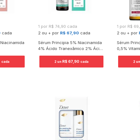
1 por R$ 74,90 cada
1 por R$ 69
0
cada
2 ou + por
R$ 67,90
cada
2 ou + por
 Niacinamida
Sérum Principia 5% Niacinamida
Sérum Princ
4% Ácido Tranexâmico 2% Ácido
0,5% Vitam
Salicílico 30ml
0
R$ 67,90
cada
2 un
cada
2 u