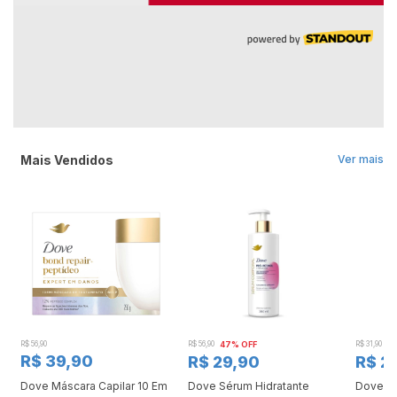
Mais Vendidos
Ver mais
R$ 56,90
R$ 56,90
47% OFF
R$ 31,90
2
R$ 39,90
R$ 29,90
R$ 2
Dove Máscara Capilar 10 Em
Dove Sérum Hidratante
Dove Ki