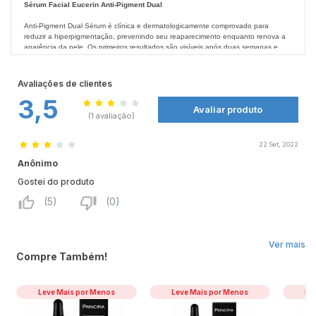
Sérum Facial Eucerin Anti-Pigment Dual
Anti-Pigment Dual Sérum é clínica e dermatologicamente comprovado para
reduzir a hiperpigmentação, prevenindo seu reaparecimento enquanto renova a
aparência da pele. Os primeiros resultados são visíveis após duas semanas e
melhoram continuamente com o uso regular. A pele fica macia e com um aspecto
renovado, uniforme e radiante. A embalagem agora é composta por um único
Propriedades:
compartimento para uma aplicação mais fácil com a mesma eficiência
Rápida Absorção.
Avaliações de clientes
comprovada.
Fragrância Suave.
3,5
Não Gorduroso.
Avaliar produto
Textura Leve.
(1 avaliação)
Modo de Usar:
Aplique duas vezes ao dia sobre a pele limpa, massageando por rosto, pescoço
22 Set, 2022
e colo.
Anônimo
Gostei do produto
(5)
(0)
Ver mais
Compre Também!
Leve Mais por Menos
Leve Mais por Menos
Le