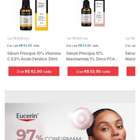
1 por R$ 69,90 cada
1 por R$ 59,90 cada
1 por R$ 74,
2 ou + por
R$ 62,90
cada
2 ou + por
R$ 53,90
cada
2 ou + por
R
Sérum Principia 10% Vitamina
Sérum Principia 10%
Sérum P
o
C 0,5% Ácido Ferúlico 30ml
Niacinamida 1% Zinco PCA
Niacina
30ml
Tranex
Salicíli
R$ 62,90
R$ 53,90
2 un
cada
2 un
cada
2 