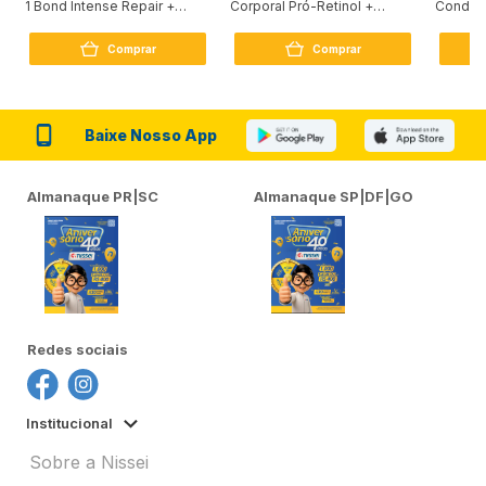
1 Bond Intense Repair +
Corporal Pró-Retinol +
Condici
Peptídeo 250G
Firmador 380Ml
Reconst
Comprar
Comprar
Baixe Nosso App
Almanaque PR|SC
Almanaque SP|DF|GO
Redes sociais
Institucional
Sobre a Nissei