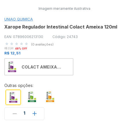
Imagem meramente ilustrativa
UNIAO QUIMICA
Xarope Regulador Intestinal Colact Ameixa 120ml
EAN: 07896006213130
Código: 24743
(0 avaliações)
R$ 23,90
48% OFF
R$ 12,51
COLACT AMEIXA
667MG/ML 120ML XPE
(MIP)
Outras opções:
1