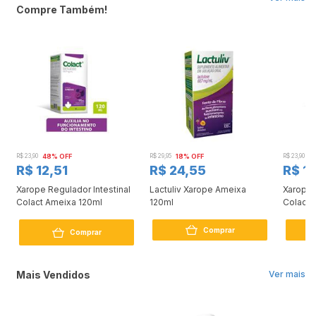
Compre Também!
R$ 23,90
48% OFF
R$ 29,95
18% OFF
R$ 23,90
3
R$ 12,51
R$ 24,55
R$ 1
Xarope Regulador Intestinal
Lactuliv Xarope Ameixa
Xarope 
Colact Ameixa 120ml
120ml
Colact 
Comprar
Comprar
Mais Vendidos
Ver mais