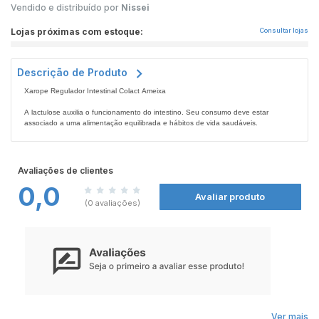
Vendido e distribuído por
Nissei
Lojas próximas com estoque:
Consultar lojas
Descrição de Produto
Xarope Regulador Intestinal Colact Ameixa
A lactulose auxilia o funcionamento do intestino. Seu consumo deve estar
associado a uma alimentação equilibrada e hábitos de vida saudáveis.
Modo de Usar:
Consumir 5 ml (copo dosador) três vezes ao dia.
Avaliações de clientes
0,0
Avaliar produto
(0 avaliações)
Ver mais