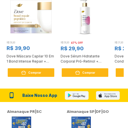
R$ 56,90
R$ 56,90
47% OFF
R$ 31,90
2
R$ 39,90
R$ 29,90
R$ 2
Dove Máscara Capilar 10 Em
Dove Sérum Hidratante
Dove Ki
1 Bond Intense Repair +
Corporal Pró-Retinol +
Condici
Peptídeo 250G
Firmador 380Ml
Reconst
Comprar
Comprar
Baixe Nosso App
Almanaque PR|SC
Almanaque SP|DF|GO