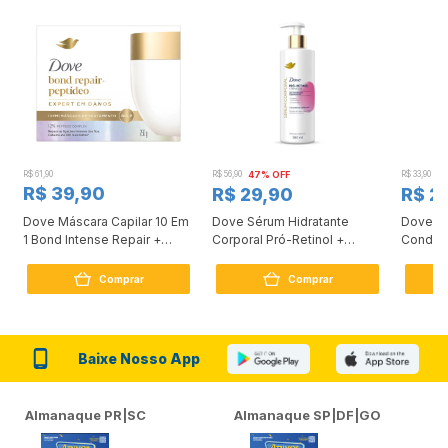
R$ 61,90
R$ 56,90
47% OFF
R$ 33,90
3
R$ 39,90
R$ 29,90
R$ 2
Dove Máscara Capilar 10 Em
Dove Sérum Hidratante
Dove Ki
1 Bond Intense Repair +
Corporal Pró-Retinol +
Condici
Peptídeo 250G
Firmador 380Ml
Reconst
Comprar
Comprar
Baixe Nosso App
Almanaque PR|SC
Almanaque SP|DF|GO