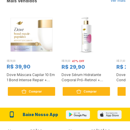
Mais Vendidos
Ver mais
R$ 56,90
R$ 56,90
47% OFF
R$ 31,90
2
R$ 39,90
R$ 29,90
R$ 2
Dove Máscara Capilar 10 Em
Dove Sérum Hidratante
Dove Ki
1 Bond Intense Repair +
Corporal Pró-Retinol +
Condici
Peptídeo 250G
Firmador 380Ml
Reconst
Comprar
Comprar
Baixe Nosso App