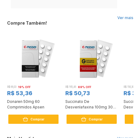
Ver mais
Compre Também!
R$ 66,03
19% OFF
R$ 165,46
69% OFF
R$ 150,30
7
R$ 53,36
R$ 50,73
R$ 3
Donaren 50mg 60
Succinato De
Succina
s
Comprimidos Apsen
Desvenlafaxina 100mg 30
Desven
Comprimidos Medley
Compri
Comprar
Comprar