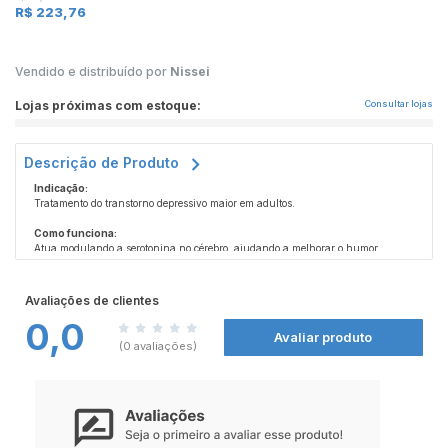
R$ 223,76
Vendido e distribuído por
Nissei
Lojas próximas com estoque:
Consultar lojas
Descrição de Produto
Indicação:
Tratamento do transtorno depressivo maior em adultos.
Como funciona:
Atua modulando a serotonina no cérebro, ajudando a melhorar o humor,
reduzir sintomas depressivos e restaurar o equilíbrio emocional.
Contraindicação:
Avaliações de clientes
Contraindicado para pacientes alérgicos à vortioxetina ou a qualquer
0,0
componente da fórmula, e para aqueles em uso de inibidores da
Avaliar produto
monoaminoxidase (IMAO), incluindo não seletivos ou seletivos da MAO-A.
(0 avaliações)
ESTE PRODUTO É UM MEDICAMENTO, SE PERSISTIREM OS SINTOMAS, O
MÉDICO DEVERÁ SER CONSULTADO. SEU USO PODE TRAZER RISCOS.
PROCURE O MÉDICO E O FARMACÊUTICO. LEIA A BULA.