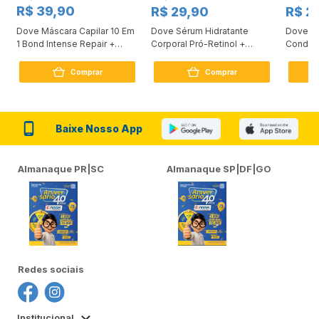
R$ 39,90
R$ 29,90
R$ 2
Dove Máscara Capilar 10 Em
Dove Sérum Hidratante
Dove Ki
1 Bond Intense Repair +
Corporal Pró-Retinol +
Condici
Peptídeo 250G
Firmador 380Ml
Reconst
Comprar
Comprar
Baixe Nosso App
Almanaque PR|SC
Almanaque SP|DF|GO
Redes sociais
Institucional