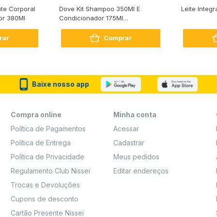
te Corporal
Dove Kit Shampoo 350Ml E
Leite Integr
or 380Ml
Condicionador 175Ml
Reconstrução + Aminoácido
rar
Comprar
Baixe nosso app
Compra online
Minha conta
Política de Pagamentos
Acessar
Política de Entrega
Cadastrar
Política de Privacidade
Meus pedidos
Regulamento Club Nissei
Editar endereços
Trocas e Devoluções
Cupons de desconto
Cartão Presente Nissei