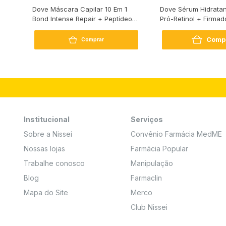
s
Dove Máscara Capilar 10 Em 1
Dove Sérum Hidratan
Bond Intense Repair + Peptídeo
Pró-Retinol + Firmad
250G
Comp
Comprar
Institucional
Serviços
Sobre a Nissei
Convênio Farmácia MedME
Nossas lojas
Farmácia Popular
Trabalhe conosco
Manipulação
Blog
Farmaclin
Mapa do Site
Merco
Club Nissei