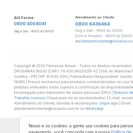
Alô Farma
Atendimento ao Cliente
0800 4004041
0800 6436464
Seg a Sáb - 8h00 às 22h00
Seg a Sex - 8h00 às 16h30
Dom e feriados - 8h00 às 20h00
atendimentocliente@nisseisa.co
Copyright ©️ 2020 Fármacias Nissei - Todos os direitos reservado
DROGARIAS NISSEI |CNPJ: 79.430.682/0028-42 | End: Av. Marechal Fl
Curitiba - PR| CEP: 81.630-000 | Farmacêutico Responsável: Sandra
18480 | Preços exclusivos para produtos comercializados na Loja Vi
pedidos efetuados estão sujeitos à confirmação da disponibilidade
Encarregado pelo tratamento de dados pessoais (DPO) |
Robson Vet
Trabalhe conosco
Clique para ver as oportunidades! | E-mail: recr
Atendimento ao cliente, dúvidas e reclamações:
clique aqui
| Email:
atendimentocliente@nisseisa.com.br ou
WhatsApp
.
Nissei e os cookies: a gente usa cookies para person
navegando, você concorda com a nossa
Política de