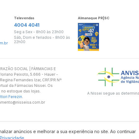
Televendas
Almanaque PR|SC
4004 4041
Seg a Sex - 8h00 às 23h00
Sáb, Dom e feriados - 8h00 às
22h00
m.br
s. RAZÃO SOCIAL | FÁRMACIAS E
oriano Peixoto, 5.666 - Hauer -
 Regina Fernandes Izar, CRF/PR Nº
rtual da Fármacias Nissei. Os
 no estoque das lojas.
A Nissei segue as determin
tori Ferezin
.
utamento@nisseisa.com.br
alizar anúncios e melhorar a sua experiência no site. Ao continuar
Desenvolvido por:
 Privacidade.