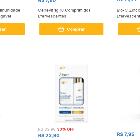
R$ 7,80
 Imunidade
Cenevit 1g 10 Comprimidos
Bio-C Zinc
igavel
Efervescentes
Efervescen
rar
Comprar
30% OFF
R$ 33,90
R$ 7,95
R$ 23,90