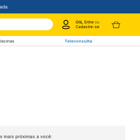
Olá,
Entre
ou
Cadastre-se
Vacinas
Teleconsulta
s mais próximas a você: