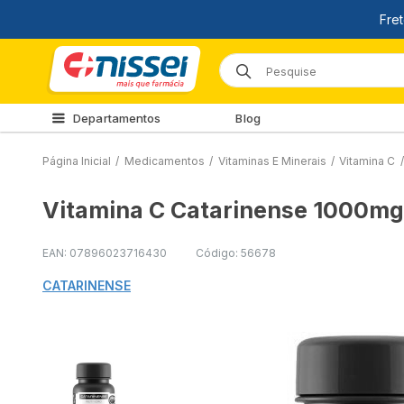
Departamentos
Blog
Página Inicial
/
Medicamentos
/
Vitaminas E Minerais
/
Vitamina C
/
Vitamina C Catarinense 1000m
EAN: 07896023716430
Código: 56678
CATARINENSE