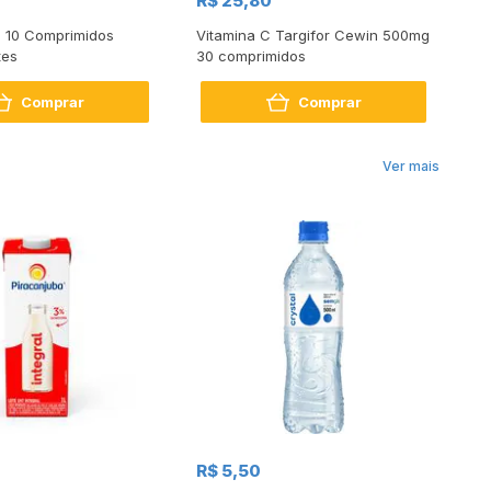
R$ 25,80
R
o 10 Comprimidos
Vitamina C Targifor Cewin 500mg
Vi
tes
30 comprimidos
Co
Comprar
Comprar
Ver mais
R$
R$ 5,50
R