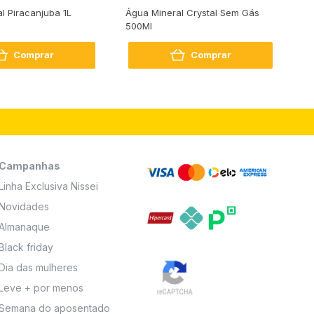
al Piracanjuba 1L
Água Mineral Crystal Sem Gás
Do
500Ml
Bo
2
Comprar
Comprar
Campanhas
Linha Exclusiva Nissei
Novidades
Almanaque
Black friday
Dia das mulheres
Leve + por menos
Semana do aposentado