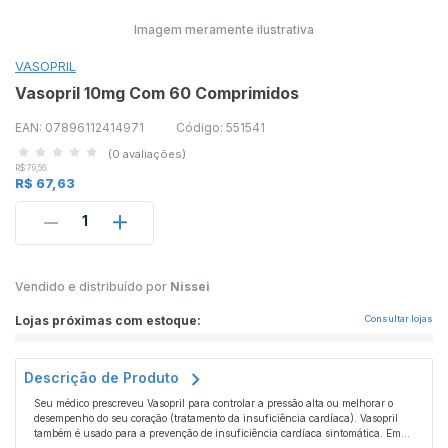
Imagem meramente ilustrativa
VASOPRIL
Vasopril 10mg Com 60 Comprimidos
EAN: 07896112414971
Código: 551541
(0 avaliações)
R$ 79,56
R$ 67,63
1
Vendido e distribuído por
Nissei
Lojas próximas com estoque:
Consultar lojas
Descrição de Produto
Seu médico prescreveu Vasopril para controlar a pressão alta ou melhorar o
desempenho do seu coração (tratamento da insuficiência cardíaca). Vasopril
também é usado para a prevenção de insuficiência cardíaca sintomática. Em