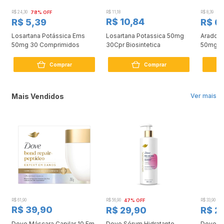
R$ 24,30
78% OFF
R$ 11,18
R$ 8,39
17
R$ 10,84
R$ 5,39
R$ 6
Losartana Potássica Ems
Losartana Potassica 50mg
Aradois
50mg 30 Comprimidos
30Cpr Biosintetica
50mg 3
Comprar
Comprar
Mais Vendidos
Ver mais
R$ 61,90
R$ 56,90
47% OFF
R$ 33,90
3
R$ 39,90
R$ 29,90
R$ 2
Dove Máscara Capilar 10 Em
Dove Sérum Hidratante
Dove Ki