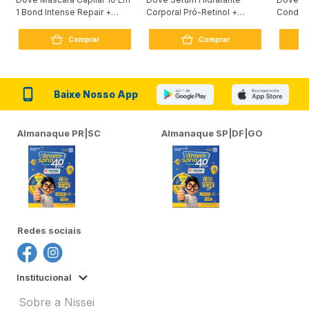
1 Bond Intense Repair +
Corporal Pró-Retinol +
Condici
Peptídeo 250G
Firmador 380Ml
Reconst
Comprar
Comprar
Baixe Nosso App
Almanaque PR|SC
Almanaque SP|DF|GO
Redes sociais
Institucional
Sobre a Nissei