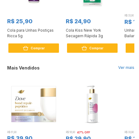
R$ 33,90
5
R$ 25,90
R$ 24,90
R$ 1
Cola para Unhas Postiças
Cola Kiss New York
Unhas K
Ricca 5g
Secagem Rápida 3g
Bailarin
Comprar
Comprar
Mais Vendidos
Ver mais
R$ 61,90
R$ 56,90
47% OFF
R$ 33,90
3
R$ 39,90
R$ 29,90
R$ 2