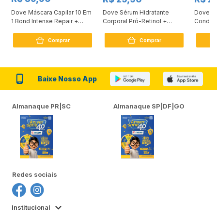
Dove Máscara Capilar 10 Em
Dove Sérum Hidratante
Dove Ki
1 Bond Intense Repair +
Corporal Pró-Retinol +
Condici
Peptídeo 250G
Firmador 380Ml
Reconst
Comprar
Comprar
Baixe Nosso App
Almanaque PR|SC
Almanaque SP|DF|GO
Redes sociais
Institucional