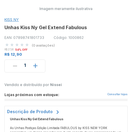
Imagem meramente ilustrativa
KISS NY
Unhas Kiss Ny Gel Extend Fabulous
EAN: 07898741801733
Código: 1000862
(0 avaliações)
R$ 27,90
54% OFF
R$ 12,90
1
Vendido e distribuído por
Nissei
Lojas próximas com estoque:
Consultar lojas
Descrição de Produto
Unhas Kiss Ny Gel Extend Fabulous
As Unhas Postiças Edição Limitada FABULOUS by KISS NEW YORK