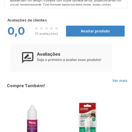
apresentam um design inovador com dupla camada de cor, proporcionando um
visual impressionante. Com formato bailarina extra longo, essas unhas
realçam a beleza das suas mãos, tornando-as ainda mais deslumbrantes.
Confortáveis e práticas, elas possuem um encaixe perfeito, garantindo uma
aplicação rápida e fácil. O resultado final é uma manicure impecável que só
Avaliações de clientes
uma unha KISS NEW YORK pode oferecer, ideal para quem busca estilo e
0,0
sofisticação com agilidade.
Avaliar produto
(0 avaliações)
Ver mais
Compre Também!