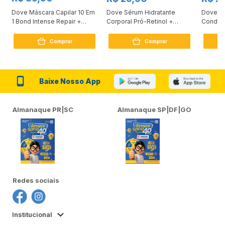
Dove Máscara Capilar 10 Em
Dove Sérum Hidratante
Dove Ki
1 Bond Intense Repair +
Corporal Pró-Retinol +
Condici
Peptídeo 250G
Firmador 380Ml
Reconst
Comprar
Comprar
Baixe Nosso App
Almanaque PR|SC
Almanaque SP|DF|GO
Redes sociais
Institucional