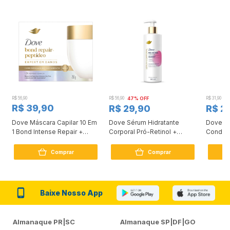
R$ 56,90
R$ 56,90
47% OFF
R$ 31,90
2
R$ 39,90
R$ 29,90
R$ 2
Dove Máscara Capilar 10 Em
Dove Sérum Hidratante
Dove Ki
1 Bond Intense Repair +
Corporal Pró-Retinol +
Condici
Peptídeo 250G
Firmador 380Ml
Reconst
Comprar
Comprar
Baixe Nosso App
Almanaque PR|SC
Almanaque SP|DF|GO