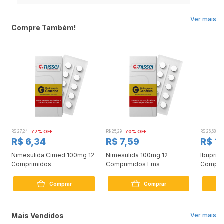
Ver mais
Compre Também!
R$ 27,24
77% OFF
R$ 25,29
70% OFF
R$ 26,68
5
R$ 6,34
R$ 7,59
R$ 1
Nimesulida Cimed 100mg 12
Nimesulida 100mg 12
Ibupril
Comprimidos
Comprimidos Ems
Compri
Comprar
Comprar
Mais Vendidos
Ver mais