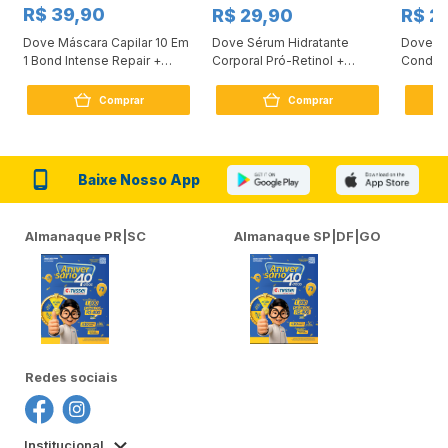
R$ 39,90
R$ 29,90
R$ 2
Dove Máscara Capilar 10 Em
Dove Sérum Hidratante
Dove Ki
1 Bond Intense Repair +
Corporal Pró-Retinol +
Condici
Peptídeo 250G
Firmador 380Ml
Reconst
Comprar
Comprar
Baixe Nosso App
Almanaque PR|SC
Almanaque SP|DF|GO
Redes sociais
Institucional