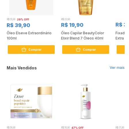
R$ 55,90
29% OFF
R$ 23,90
R$ 3
R$ 19,90
R$ 39,90
Óleo Elseve Extraordinário
Óleo Capilar BeautyColor
Fixador
100ml
Elixir Blend 7 Óleos 40ml
Extra Fo
Volume
Comprar
Comprar
Mais Vendidos
Ver mais
R$ 56,90
R$ 56,90
47% OFF
R$ 31,90
2