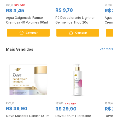
R$ 6,98
51% OFF
R$ 6,98
51
R$ 9,78
R$ 3,45
R$ 3
Água Oxigenada Farmax
Pó Descolorante Lightner
Água O
Cremosa 40 Volumes 90ml
Germen de Trigo 20g
Cremos
Comprar
Comprar
Mais Vendidos
Ver mais
R$ 56,90
R$ 56,90
47% OFF
R$ 31,90
2
R$ 39,90
R$ 29,90
R$ 2
Dove Máscara Capilar 10 Em
Dove Sérum Hidratante
Dove Ki