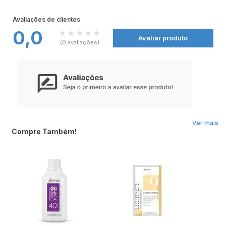
Coloração Garnier Nutrisse Creme
oferece 100% de cobertura dos brancos e
apresenta tons vibrantes e profundos para deixar seu visual ainda mais moderno.
Avaliações de clientes
Sua fórmula é composta por 4 óleos nutritivos que combate o ressecamento e
0,0
proporciona brilho da raiz às pontas.
Avaliar produto
Modo de Usar:
(0 avaliações)
Você encontrará o passo-a-passo e todas as informações necessárias para que
sua aplicação seja um sucesso no folheto de instruções.
Ver mais
Compre Também!