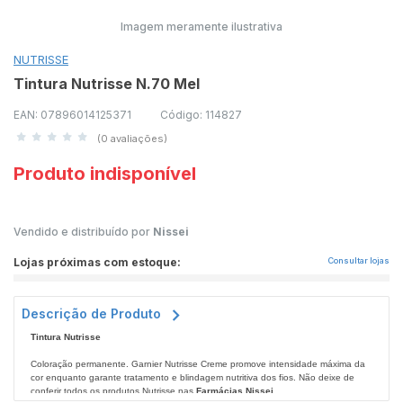
Imagem meramente ilustrativa
NUTRISSE
Tintura Nutrisse N.70 Mel
EAN: 07896014125371
Código: 114827
(0 avaliações)
Produto indisponível
Vendido e distribuído por
Nissei
Lojas próximas com estoque:
Consultar lojas
Descrição de Produto
Tintura Nutrisse
Coloração permanente. Garnier Nutrisse Creme promove intensidade máxima da
cor enquanto garante tratamento e blindagem nutritiva dos fios. Não deixe de
conferir todos os produtos Nutrisse nas
Farmácias Nissei
.