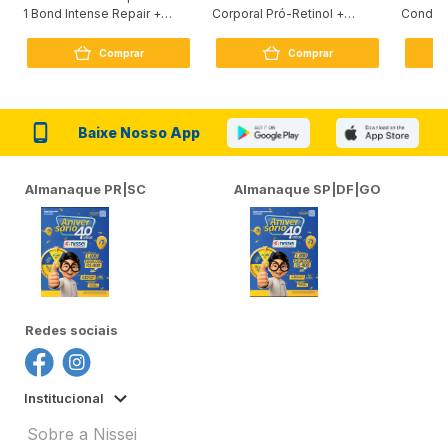
1 Bond Intense Repair +
Corporal Pró-Retinol +
Condici
Peptídeo 250G
Firmador 380Ml
Reconst
Comprar
Comprar
Baixe Nosso App
Almanaque PR|SC
Almanaque SP|DF|GO
Redes sociais
Institucional
Sobre a Nissei