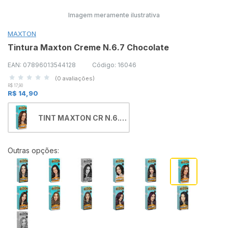
Imagem meramente ilustrativa
MAXTON
Tintura Maxton Creme N.6.7 Chocolate
EAN: 07896013544128
Código: 16046
(0 avaliações)
R$ 17,90
R$ 14,90
TINT MAXTON CR N.6.7
CHOC ECONOMICO
(PLR)
Outras opções: