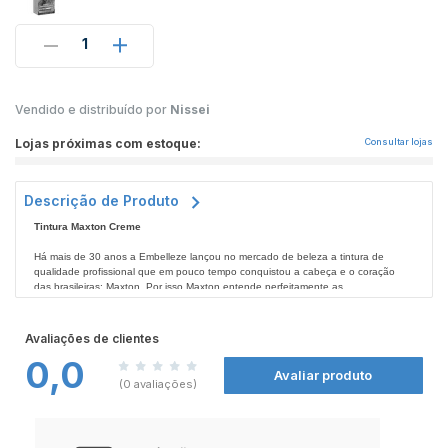
1
Vendido e distribuído por
Nissei
Lojas próximas com estoque:
Consultar lojas
Descrição de Produto
Tintura Maxton Creme
Há mais de 30 anos a Embelleze lançou no mercado de beleza a tintura de
qualidade profissional que em pouco tempo conquistou a cabeça e o coração
das brasileiras: Maxton. Por isso Maxton entende perfeitamente as
transformações pelas quais as mulheres passam durante a vida.
Benefícios:
-
Maxton oferece cores intensas e radiantes que te revelam e te dão liberdade
Avaliações de clientes
para ser mais você.
0,0
-
Com a Tecnologia MaxPlex você atinge o tom que deseja de forma ainda mais
Avaliar produto
segura.
(0 avaliações)
-
MaxPlex preserva a estrutura dos fios enquanto você pinta os cabelos,
oferecendo muito mais segurança para você se revelar com Maxton.
Modo de Usar: