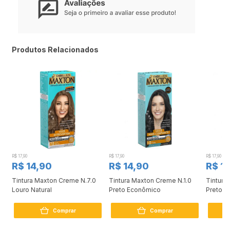
Você encontrará o passo-a-passo e todas as informações necessárias para que
sua aplicação seja um sucesso no folheto de instruções.
Produtos Relacionados
R$ 17,90
R$ 17,90
R$ 17,90
R$ 14,90
R$ 14,90
R$ 1
Tintura Maxton Creme N.7.0
Tintura Maxton Creme N.1.0
Tintura
Louro Natural
Preto Econômico
Preto A
Comprar
Comprar