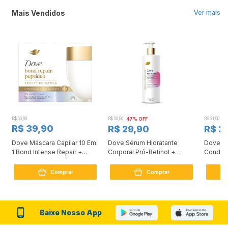
Mais Vendidos
Ver mais
R$ 56,90
R$ 56,90
47% OFF
R$ 31,90
2
R$ 39,90
R$ 29,90
R$ 2
Dove Máscara Capilar 10 Em
Dove Sérum Hidratante
Dove Ki
1 Bond Intense Repair +
Corporal Pró-Retinol +
Condici
Peptídeo 250G
Firmador 380Ml
Reconst
Comprar
Comprar
Baixe Nosso App