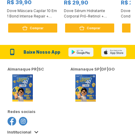
R$ 39,90
R$ 29,90
R$ 2
Dove Máscara Capilar 10 Em
Dove Sérum Hidratante
Dove Ki
1 Bond Intense Repair +
Corporal Pró-Retinol +
Condici
Peptídeo 250G
Firmador 380Ml
Reconst
Comprar
Comprar
Baixe Nosso App
Almanaque PR|SC
Almanaque SP|DF|GO
Redes sociais
Institucional