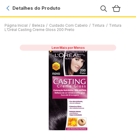
Detalhes do Produto
Página Inicial
/
Beleza
/
Cuidado Com Cabelo
/
Tintura
/
Tintura
L’Oréal Casting Creme Gloss 200 Preto
Leve Mais por Menos