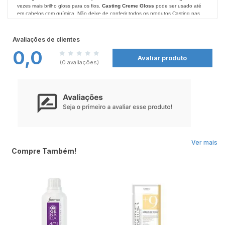
vezes mais brilho gloss para os fios.
Casting Creme Gloss
pode ser usado até
em cabelos com química. Não deixe de conferir todos os produtos Casting nas
Farmácias Nissei
.
Durante a coloração, sua exclusiva fórmula reforça a fibra capilar, deixando seus
fios mais macios com um toque aveludado, sem ressecamento.
Avaliações de clientes
0,0
Modo de Usar:
Avaliar produto
Você encontrará o passo-a-passo e todas as informações necessárias para que
(0 avaliações)
sua aplicação seja um sucesso no folheto de instruções.
Ver mais
Compre Também!