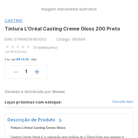
Imagem meramente ilustrativa
CASTING
Tintura L’Oréal Casting Creme Gloss 200 Preto
EAN: 07896014183043
Código: 165464
(0 avaliações)
1 por R$ 42,90 cada
2 ou + por
R$ 33,90
cada
1
Vendido e distribuído por
Nissei
Lojas próximas com estoque:
Consultar lojas
Descrição de Produto
Tintura L’Oréal Casting Creme Gloss
Casting Creme Gloss é a coloração sem amônia de L'Óreal Paris que garante 4