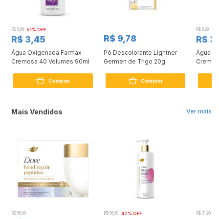
R$ 6,98
51% OFF
R$ 6,98
51
R$ 9,78
R$ 3,45
R$ 3
Água Oxigenada Farmax
Pó Descolorante Lightner
Água O
Cremosa 40 Volumes 90ml
Germen de Trigo 20g
Cremos
Comprar
Comprar
Mais Vendidos
Ver mais
R$ 56,90
R$ 56,90
47% OFF
R$ 31,90
2