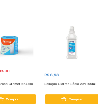
3% OFF
R$ 6,98
R
porosa Cremer 5x4.5m
Solução Cloreto Sódio Adv 100ml
Ad
Comprar
Comprar