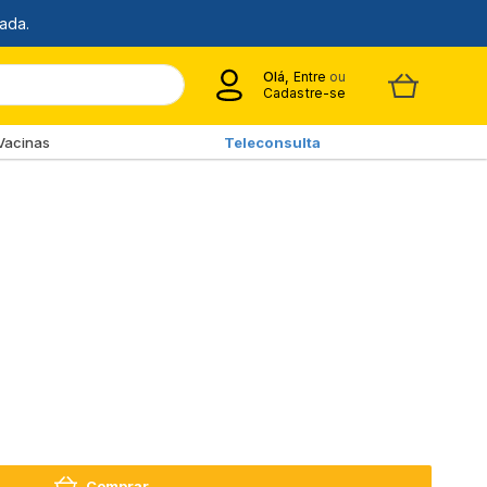
Olá,
Entre
ou
Cadastre-se
Vacinas
Teleconsulta
Comprar