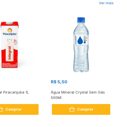
Ver mais
R$
R$ 5,50
R
al Piracanjuba 1L
Água Mineral Crystal Sem Gás
Do
500Ml
Bo
2
Comprar
Comprar