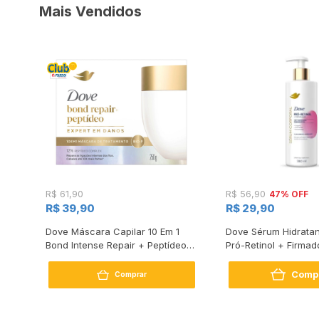
Mais Vendidos
47% OFF
R$ 61,90
R$ 56,90
R$ 39,90
R$ 29,90
s
Dove Máscara Capilar 10 Em 1
Dove Sérum Hidratan
Bond Intense Repair + Peptídeo
Pró-Retinol + Firmad
250G
Comp
Comprar