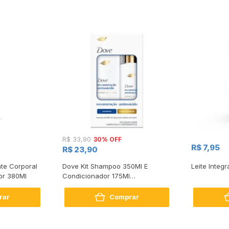
30% OFF
R$ 33,90
R$ 7,95
R$ 23,90
te Corporal
Dove Kit Shampoo 350Ml E
Leite Integr
or 380Ml
Condicionador 175Ml
Reconstrução + Aminoácido
rar
Comprar