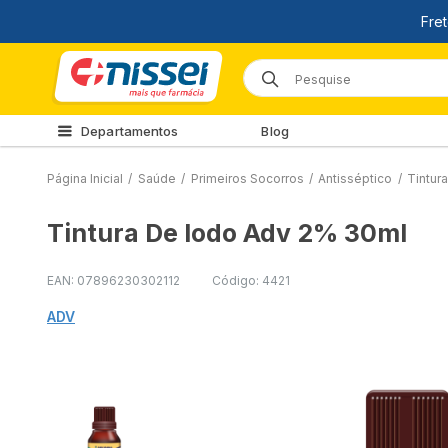
Departamentos
Blog
Página Inicial
/
Saúde
/
Primeiros Socorros
/
Antisséptico
/
Tintur
Tintura De Iodo Adv 2% 30ml
EAN: 07896230302112
Código: 4421
ADV