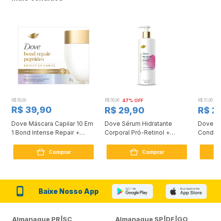
R$ 56,90
R$ 56,90
47% OFF
R$ 31,90
2
R$ 39,90
R$ 29,90
R$ 2
Dove Máscara Capilar 10 Em
Dove Sérum Hidratante
Dove Ki
1 Bond Intense Repair +
Corporal Pró-Retinol +
Condici
Peptídeo 250G
Firmador 380Ml
Reconst
Comprar
Comprar
Baixe Nosso App
Almanaque PR|SC
Almanaque SP|DF|GO