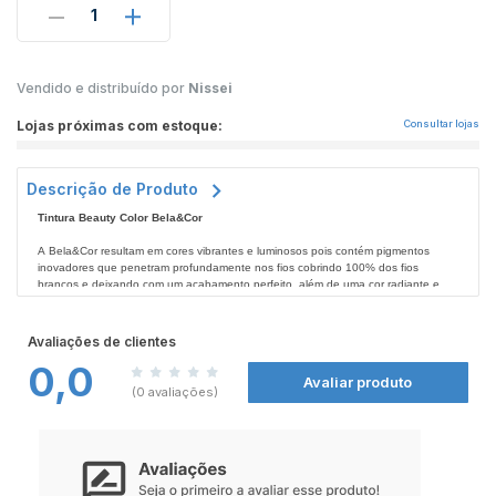
1
Vendido e distribuído por
Nissei
Lojas próximas com estoque:
Consultar lojas
Descrição de Produto
Tintura Beauty Color Bela&Cor
A Bela&Cor resultam em cores vibrantes e luminosos pois contém pigmentos
inovadores que penetram profundamente nos fios cobrindo 100% dos fios
brancos e deixando com um acabamento perfeito, além de uma cor radiante e
duradoura a Bela&Cor deixa seus fios mais hidratados e brilhantes. Não deixe de
conferir todos os produtos Bela&Cor nas
Modo de Usar:
Farmácias Nissei
.
Você encontrará o passo-a-passo e todas as informações necessárias para que
Avaliações de clientes
sua aplicação seja um sucesso no folheto de instruções.
0,0
Avaliar produto
(0 avaliações)