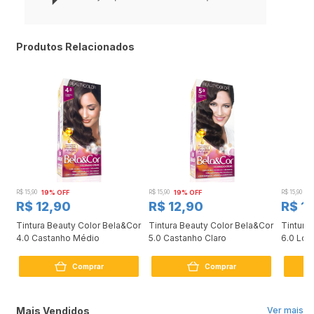
Produtos Relacionados
R$ 15,90
19% OFF
R$ 15,90
19% OFF
R$ 15,90
19
R$ 12,90
R$ 12,90
R$ 1
or
Tintura Beauty Color Bela&Cor
Tintura Beauty Color Bela&Cor
Tintura
4.0 Castanho Médio
5.0 Castanho Claro
6.0 Lou
Comprar
Comprar
Mais Vendidos
Ver mais