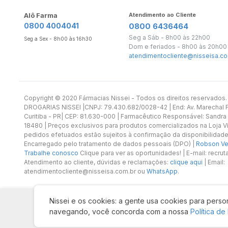
Alô Farma
Atendimento ao Cliente
0800 4004041
0800 6436464
Seg a Sáb - 8h00 às 22h00
Seg a Sex - 8h00 às 16h30
Dom e feriados - 8h00 às 20h00
atendimentocliente@nisseisa.co
Copyright ©️ 2020 Fármacias Nissei - Todos os direitos reservado
DROGARIAS NISSEI |CNPJ: 79.430.682/0028-42 | End: Av. Marechal Fl
Curitiba - PR| CEP: 81.630-000 | Farmacêutico Responsável: Sandra
18480 | Preços exclusivos para produtos comercializados na Loja Vi
pedidos efetuados estão sujeitos à confirmação da disponibilidade
Encarregado pelo tratamento de dados pessoais (DPO) |
Robson Vet
Trabalhe conosco
Clique para ver as oportunidades! | E-mail: recr
Atendimento ao cliente, dúvidas e reclamações:
clique aqui
| Email:
atendimentocliente@nisseisa.com.br ou
WhatsApp
.
Nissei e os cookies: a gente usa cookies para person
navegando, você concorda com a nossa
Política de