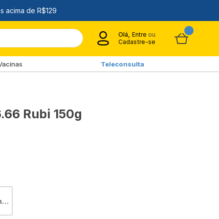
Olá,
Entre
ou
Cadastre-se
Vacinas
Teleconsulta
6.66 Rubi 150g
ho