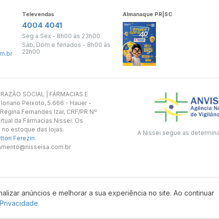
Televendas
Almanaque PR|SC
4004 4041
Seg a Sex - 8h00 às 23h00
Sáb, Dom e feriados - 8h00 às
22h00
m.br
s. RAZÃO SOCIAL | FÁRMACIAS E
oriano Peixoto, 5.666 - Hauer -
 Regina Fernandes Izar, CRF/PR Nº
rtual da Fármacias Nissei. Os
 no estoque das lojas.
A Nissei segue as determin
tori Ferezin
.
utamento@nisseisa.com.br
alizar anúncios e melhorar a sua experiência no site. Ao continuar
Desenvolvido por:
 Privacidade.