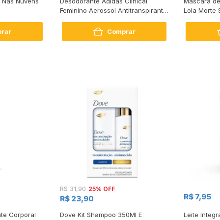
 Nas Nuvens
Desodorante Adidas Clinical
Máscara de
Feminino Aerossol Antitranspirante
Lola Morte 
Fresh 150ml
rar
Comprar
25% OFF
R$ 31,90
R$ 7,95
R$ 23,90
te Corporal
Dove Kit Shampoo 350Ml E
Leite Integr