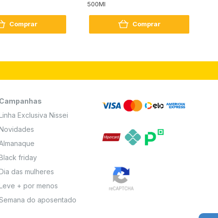
500Ml
Bo
2
Comprar
Comprar
Campanhas
Linha Exclusiva Nissei
Novidades
Almanaque
Black friday
Dia das mulheres
Leve + por menos
Semana do aposentado