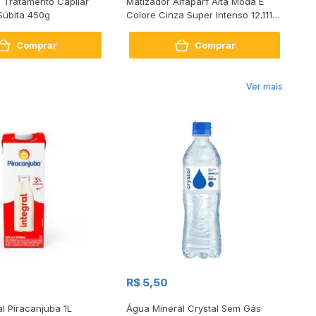
 Tratamento Capilar
Matizador Alfaparf Alta Moda É
Bo
Súbita 450g
Colore Cinza Super Intenso 12.111
20
Louro Platina 120g
Comprar
Comprar
Ver mais
R$
R$ 5,50
R
al Piracanjuba 1L
Água Mineral Crystal Sem Gás
Do