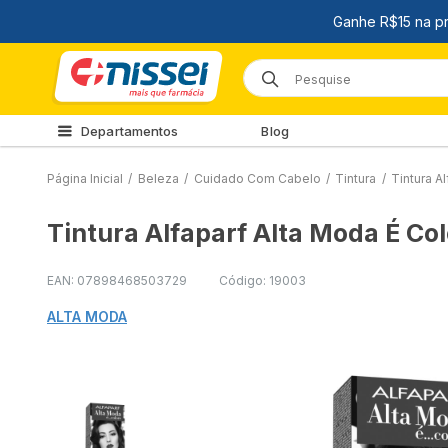
Departamentos
Blog
Página Inicial
/
Beleza
/
Cuidado Com Cabelo
/
Tintura
/
Tintura A
Tintura Alfaparf Alta Moda É Co
EAN: 07898468503729
Código: 19003
ALTA MODA