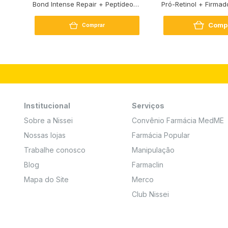
Bond Intense Repair + Peptídeo
Pró-Retinol + Firmad
250G
Comp
Comprar
Institucional
Serviços
Sobre a Nissei
Convênio Farmácia MedME
Nossas lojas
Farmácia Popular
Trabalhe conosco
Manipulação
Blog
Farmaclin
Mapa do Site
Merco
Club Nissei