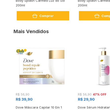
É
Body Splash Carmed Luz do Sol
Body Splash Carmed
111
200ml
200ml
Comprar
Comp
Mais Vendidos
47% OFF
R$ 56,90
R$ 56,90
R$ 39,90
R$ 29,90
s
Dove Máscara Capilar 10 Em 1
Dove Sérum Hidratan