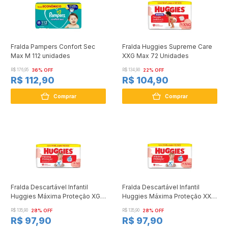
Fralda Pampers Confort Sec
Fralda Huggies Supreme Care
Max M 112 unidades
XXG Max 72 Unidades
R$ 176,95
36% OFF
R$ 134,90
22% OFF
R$ 112,90
R$ 104,90
Comprar
Comprar
Fralda Descartável Infantil
Fralda Descartável Infantil
Huggies Máxima Proteção XG
Huggies Máxima Proteção XXG
Pacote 82 Unidades Leve Mais
Pacote 80 Unidades Leve Mais
R$ 135,90
28% OFF
R$ 135,90
28% OFF
Pague Menos
Pague Menos
R$ 97,90
R$ 97,90