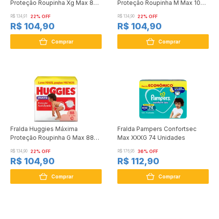
Proteção Roupinha Xg Max 80
Proteção Roupinha M Max 100
Unidades
Unidades
R$ 134,91
22% OFF
R$ 134,90
22% OFF
R$ 104,90
R$ 104,90
Comprar
Comprar
Fralda Huggies Máxima
Fralda Pampers Confortsec
Proteção Roupinha G Max 88
Max XXXG 74 Unidades
Unidades
R$ 134,90
22% OFF
R$ 176,95
36% OFF
R$ 104,90
R$ 112,90
Comprar
Comprar