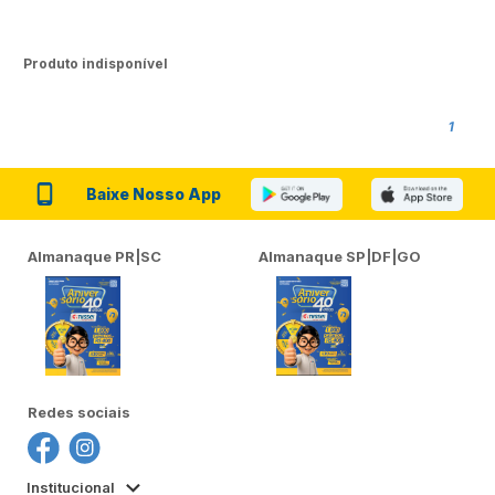
Produto indisponível
1
Baixe Nosso App
Almanaque PR|SC
Almanaque SP|DF|GO
Redes sociais
Institucional