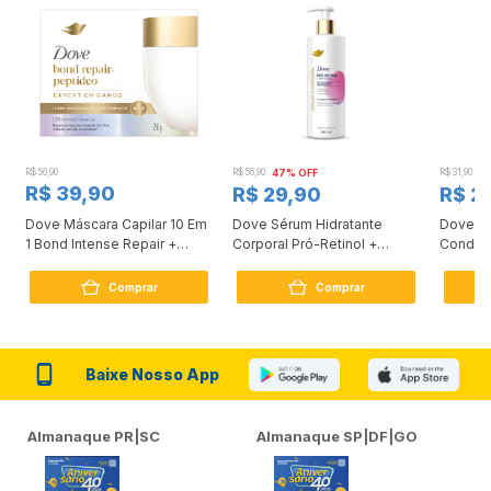
R$ 56,90
R$ 56,90
47% OFF
R$ 31,90
2
R$ 39,90
R$ 29,90
R$ 2
Dove Máscara Capilar 10 Em
Dove Sérum Hidratante
Dove Ki
1 Bond Intense Repair +
Corporal Pró-Retinol +
Condici
Peptídeo 250G
Firmador 380Ml
Reconst
Comprar
Comprar
Baixe Nosso App
Almanaque PR|SC
Almanaque SP|DF|GO