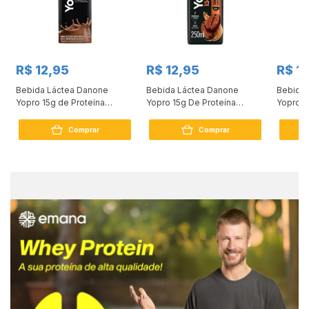
R$ 12,95
R$ 12,95
R$ 1
x
Bebida Láctea Danone
Bebida Láctea Danone
Bebida 
Yopro 15g de Proteína
Yopro 15g De Proteína
Yopro 1
Chocolate 250ml
Capuccino 250ml
Banana
Comprar
Comprar