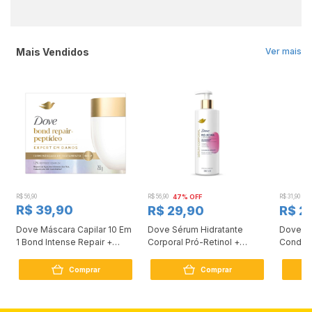
Mais Vendidos
Ver mais
R$ 56,90
R$ 56,90
47% OFF
R$ 31,90
2
R$ 39,90
R$ 29,90
R$ 2
Dove Máscara Capilar 10 Em
Dove Sérum Hidratante
Dove Ki
1 Bond Intense Repair +
Corporal Pró-Retinol +
Condici
Peptídeo 250G
Firmador 380Ml
Reconst
Comprar
Comprar