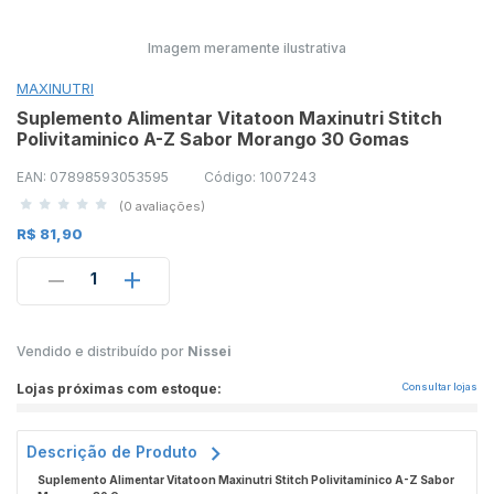
Imagem meramente ilustrativa
MAXINUTRI
Suplemento Alimentar Vitatoon Maxinutri Stitch
Polivitaminico A-Z Sabor Morango 30 Gomas
EAN: 07898593053595
Código: 1007243
(0 avaliações)
R$ 81,90
1
Vendido e distribuído por
Nissei
Lojas próximas com estoque:
Consultar lojas
Descrição de Produto
Dito pelo ChatGPT:
Suplemento Alimentar Vitatoon Maxinutri Stitch Polivitamínico A-Z Sabor