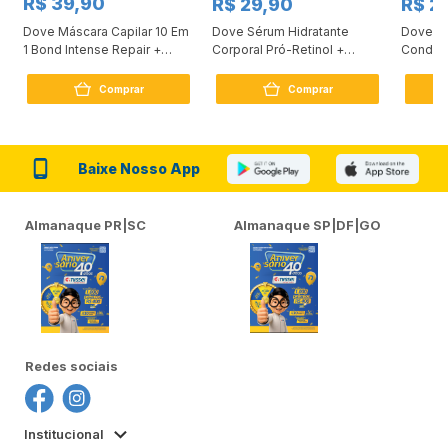
R$ 39,90
R$ 29,90
R$ 2
Dove Máscara Capilar 10 Em
Dove Sérum Hidratante
Dove Ki
1 Bond Intense Repair +
Corporal Pró-Retinol +
Condici
Peptídeo 250G
Firmador 380Ml
Reconst
Comprar
Comprar
Baixe Nosso App
Almanaque PR|SC
Almanaque SP|DF|GO
Redes sociais
Institucional