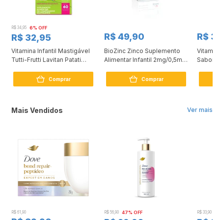
R$ 34,95
6% OFF
R$ 49,90
R$ 3
R$ 32,95
Vitamina Infantil Mastigável
BioZinc Zinco Suplemento
Vitamina
Tutti-Frutti Lavitan Patati
Alimentar Infantil 2mg/0,5ml
Sabor U
Patatá com 60 Comprimidos
75ml
Lavitan
Compri
Comprar
Comprar
Mais Vendidos
Ver mais
R$ 61,90
R$ 56,90
47% OFF
R$ 33,90
3