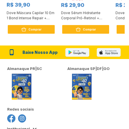
R$ 39,90
R$ 29,90
R$ 2
Dove Máscara Capilar 10 Em
Dove Sérum Hidratante
Dove Ki
1 Bond Intense Repair +
Corporal Pró-Retinol +
Condici
Peptídeo 250G
Firmador 380Ml
Reconst
Comprar
Comprar
Baixe Nosso App
Almanaque PR|SC
Almanaque SP|DF|GO
Redes sociais
Institucional