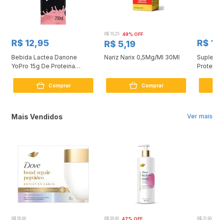
R$ 10,25
49% OFF
R$ 12,95
R$ 11
R$ 5,19
Bebida Lactea Danone
Nariz Narix 0,5Mg/Ml 30Ml
Supleme
YoPro 15g De Proteina
Protein
Morango 250ml
Açúcar 
Comprar
Comprar
Mais Vendidos
Ver mais
R$ 56,90
R$ 56,90
47% OFF
R$ 31,90
2