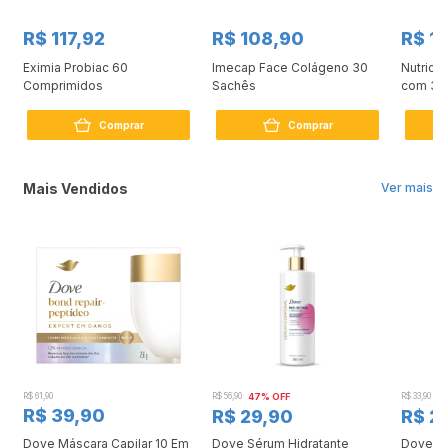
R$ 117,92
R$ 108,90
R$ 1
Eximia Probiac 60
Imecap Face Colágeno 30
Nutrico
Comprimidos
Sachês
com 30
Comprar
Comprar
Mais Vendidos
Ver mais
R$ 61,90
R$ 56,90
47% OFF
R$ 33,90
3
R$ 39,90
R$ 29,90
R$ 2
Dove Máscara Capilar 10 Em
Dove Sérum Hidratante
Dove Ki