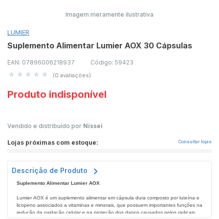
Imagem meramente ilustrativa
LUMIER
Suplemento Alimentar Lumier AOX 30 Cápsulas
EAN: 07896006218937
Código: 59423
(0 avaliações)
Produto indisponível
Vendido e distribuído por
Nissei
Lojas próximas com estoque:
Consultar lojas
Descrição de Produto
Suplemento Alimentar Lumier AOX
Lumier AOX é um suplemento alimentar em cápsula dura composto por luteína e
licopeno associados a vitaminas e minerais, que possuem importantes funções na
redução da oxidação celular e na proteção dos danos causados pelos radicais