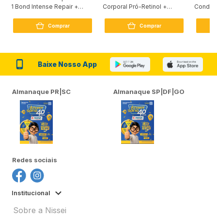
1 Bond Intense Repair +
Corporal Pró-Retinol +
Condici
Peptídeo 250G
Firmador 380Ml
Reconst
Comprar
Comprar
Baixe Nosso App
Almanaque PR|SC
Almanaque SP|DF|GO
Redes sociais
Institucional
Sobre a Nissei