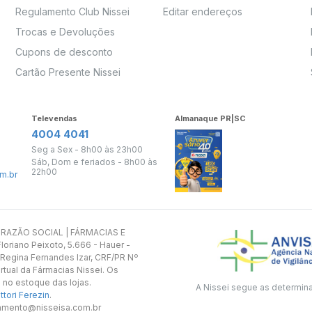
Regulamento Club Nissei
Editar endereços
Trocas e Devoluções
Cupons de desconto
Cartão Presente Nissei
Televendas
Almanaque PR|SC
4004 4041
Seg a Sex - 8h00 às 23h00
Sáb, Dom e feriados - 8h00 às
22h00
m.br
s. RAZÃO SOCIAL | FÁRMACIAS E
oriano Peixoto, 5.666 - Hauer -
 Regina Fernandes Izar, CRF/PR Nº
rtual da Fármacias Nissei. Os
 no estoque das lojas.
A Nissei segue as determin
tori Ferezin
.
utamento@nisseisa.com.br