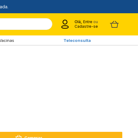
Olá,
Entre
ou
Cadastre-se
Vacinas
Teleconsulta
Comprar