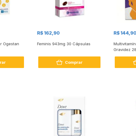
R$ 162,90
R$ 144,9
ar Ogestan
Feminis 943mg 30 Cápsulas
Multivitamí
Gravidez 2
Cápsulas
rar
Comprar