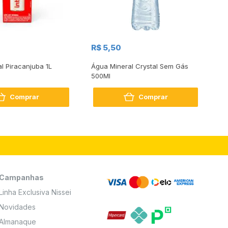
R$
R$ 5,50
R
al Piracanjuba 1L
Água Mineral Crystal Sem Gás
Do
500Ml
Bo
2
Comprar
Comprar
Campanhas
Linha Exclusiva Nissei
Novidades
Almanaque