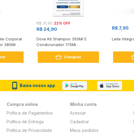
22% OFF
R$ 31,90
R$ 7,95
R$ 24,90
te Corporal
Dove Kit Shampoo 350Ml E
Leite Integr
or 380Ml
Condicionador 175Ml
Reconstrução + Aminoácido
rar
Comprar
Baixe nosso app
Compra online
Minha conta
Política de Pagamentos
Acessar
Política de Entrega
Cadastrar
Política de Privacidade
Meus pedidos