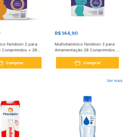
0
R$ 144,90
R
nico Femibion 2 para
Multivitamínico Femibion 3 para
Su
8 Comprimidos + 28
Amamentação 28 Comprimidos e
Pr
28 Cápsulas
Comprar
Comprar
Ver mais