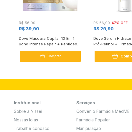
47% OFF
R$ 56,90
R$ 56,90
R$ 39,90
R$ 29,90
s
Dove Máscara Capilar 10 Em 1
Dove Sérum Hidratan
Bond Intense Repair + Peptídeo
Pró-Retinol + Firmad
250G
Comp
Comprar
Institucional
Serviços
Sobre a Nissei
Convênio Farmácia MedME
Nossas lojas
Farmácia Popular
Trabalhe conosco
Manipulação