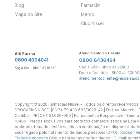
Blog
Farmaclin
Mapa do Site
Merco
Club Nissei
Alô Farma
Atendimento ao Cliente
0800 4004041
0800 6436464
Seg a Sáb - 8h00 às 22h00
Seg a Sex - 8h00 às 16h30
Dom e feriados - 8h00 às 20h00
atendimentocliente@nisseisa.co
Copyright ©️ 2020 Fármacias Nissei - Todos os direitos reservado
DROGARIAS NISSEI |CNPJ: 79.430.682/0028-42 | End: Av. Marechal Fl
Curitiba - PR| CEP: 81.630-000 | Farmacêutico Responsável: Sandra
18480 | Preços exclusivos para produtos comercializados na Loja Vi
pedidos efetuados estão sujeitos à confirmação da disponibilidade
Encarregado pelo tratamento de dados pessoais (DPO) |
Robson Vet
Trabalhe conosco
Clique para ver as oportunidades! | E-mail: recr