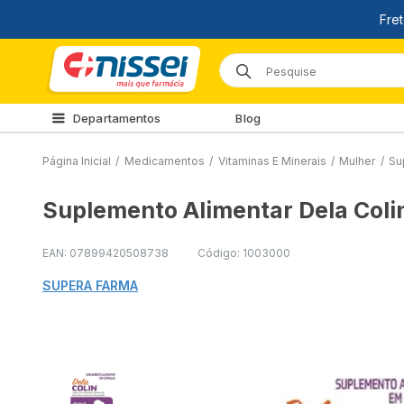
Departamentos
Blog
Página Inicial
/
Medicamentos
/
Vitaminas E Minerais
/
Mulher
/
Su
Suplemento Alimentar Dela Coli
EAN: 07899420508738
Código: 1003000
SUPERA FARMA