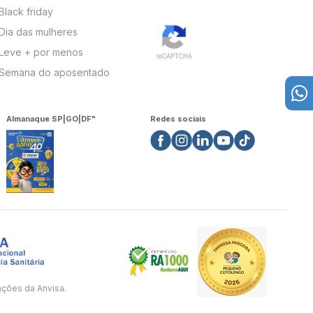
Black friday
Dia das mulheres
Leve + por menos
Semana do aposentado
Almanaque SP|GO|DF"
Redes sociais
ações da Anvisa.