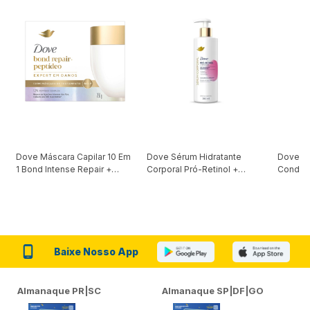
Dove Máscara Capilar 10 Em
Dove Sérum Hidratante
Dove Ki
1 Bond Intense Repair +
Corporal Pró-Retinol +
Condici
Peptídeo 250G
Firmador 380Ml
Reconst
Baixe Nosso App
Almanaque PR|SC
Almanaque SP|DF|GO