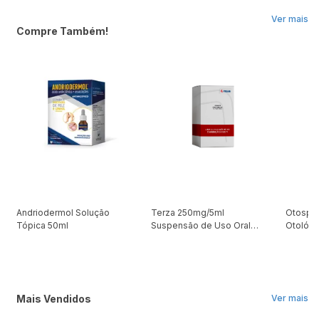
Ver mais
Compre Também!
Andriodermol Solução
Terza 250mg/5ml
Otospor
Tópica 50ml
Suspensão de Uso Oral
Otológi
100ml + Seringa
Mais Vendidos
Ver mais