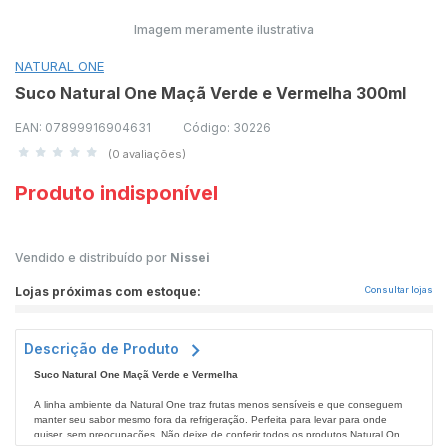
Imagem meramente ilustrativa
NATURAL ONE
Suco Natural One Maçã Verde e Vermelha 300ml
EAN: 07899916904631
Código: 30226
(0 avaliações)
Produto indisponível
Vendido e distribuído por
Nissei
Lojas próximas com estoque:
Consultar lojas
Descrição de Produto
Suco Natural One Maçã Verde e Vermelha
A linha ambiente da Natural One traz frutas menos sensíveis e que conseguem
manter seu sabor mesmo fora da refrigeração. Perfeita para levar para onde
quiser, sem preocupações. Não deixe de conferir todos os produtos Natural One