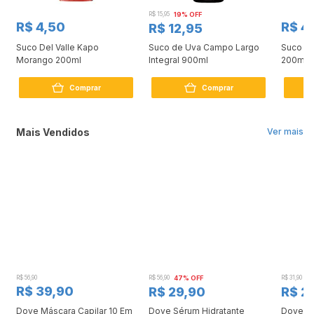
R$ 15,95
19% OFF
R$ 4,50
R$ 4
R$ 12,95
Suco Del Valle Kapo
Suco de Uva Campo Largo
Suco De
Morango 200ml
Integral 900ml
200ml
Comprar
Comprar
Mais Vendidos
Ver mais
R$ 56,90
R$ 56,90
47% OFF
R$ 31,90
2
R$ 39,90
R$ 29,90
R$ 2
Dove Máscara Capilar 10 Em
Dove Sérum Hidratante
Dove Ki