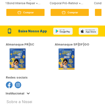
1 Bond Intense Repair +
Corporal Pró-Retinol +
Condici
Peptídeo 250G
Firmador 380Ml
Reconst
Comprar
Comprar
Baixe Nosso App
Almanaque PR|SC
Almanaque SP|DF|GO
Redes sociais
Institucional
Sobre a Nissei