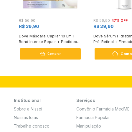
47% OFF
R$ 56,90
R$ 56,90
R$ 39,90
R$ 29,90
s
Dove Máscara Capilar 10 Em 1
Dove Sérum Hidratan
Bond Intense Repair + Peptídeo
Pró-Retinol + Firmad
250G
Comp
Comprar
Institucional
Serviços
Sobre a Nissei
Convênio Farmácia MedME
Nossas lojas
Farmácia Popular
Trabalhe conosco
Manipulação