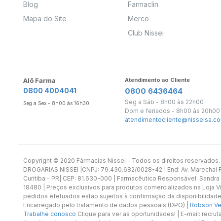
Blog
Farmaclin
Mapa do Site
Merco
Club Nissei
Alô Farma
Atendimento ao Cliente
0800 4004041
0800 6436464
Seg a Sáb - 8h00 às 22h00
Seg a Sex - 8h00 às 16h30
Dom e feriados - 8h00 às 20h00
atendimentocliente@nisseisa.co
Copyright ©️ 2020 Fármacias Nissei - Todos os direitos reservado
DROGARIAS NISSEI |CNPJ: 79.430.682/0028-42 | End: Av. Marechal Fl
Curitiba - PR| CEP: 81.630-000 | Farmacêutico Responsável: Sandra
18480 | Preços exclusivos para produtos comercializados na Loja Vi
pedidos efetuados estão sujeitos à confirmação da disponibilidade
Encarregado pelo tratamento de dados pessoais (DPO) |
Robson Vet
Trabalhe conosco
Clique para ver as oportunidades! | E-mail: recr