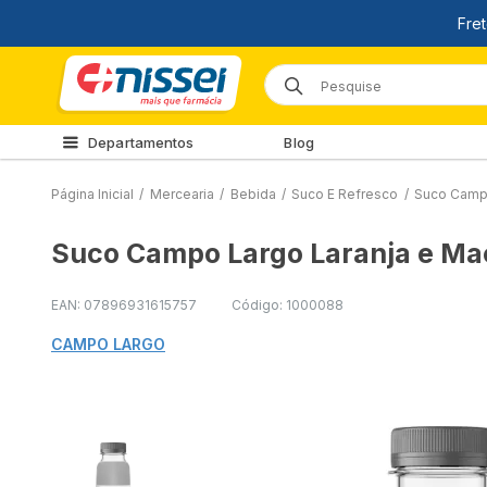
Departamentos
Blog
Página Inicial
/
Mercearia
/
Bebida
/
Suco E Refresco
/
Suco Campo
Suco Campo Largo Laranja e M
EAN: 07896931615757
Código: 1000088
CAMPO LARGO