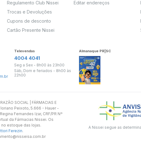
Regulamento Club Nissei
Editar endereços
Trocas e Devoluções
Cupons de desconto
Cartão Presente Nissei
Televendas
Almanaque PR|SC
4004 4041
Seg a Sex - 8h00 às 23h00
Sáb, Dom e feriados - 8h00 às
22h00
m.br
s. RAZÃO SOCIAL | FÁRMACIAS E
oriano Peixoto, 5.666 - Hauer -
 Regina Fernandes Izar, CRF/PR Nº
rtual da Fármacias Nissei. Os
 no estoque das lojas.
A Nissei segue as determin
tori Ferezin
.
utamento@nisseisa.com.br