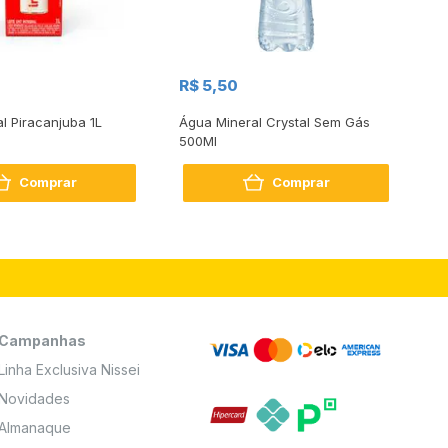
R$
R$ 5,50
R
al Piracanjuba 1L
Água Mineral Crystal Sem Gás
Do
500Ml
Bo
2
Comprar
Comprar
Campanhas
Linha Exclusiva Nissei
Novidades
Almanaque