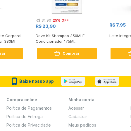
25% OFF
R$ 31,90
R$ 7,95
R$ 23,90
te Corporal
Dove Kit Shampoo 350Ml E
Leite Integr
or 380Ml
Condicionador 175Ml
Reconstrução + Aminoácido
rar
Comprar
Baixe nosso app
Compra online
Minha conta
Política de Pagamentos
Acessar
Política de Entrega
Cadastrar
Política de Privacidade
Meus pedidos