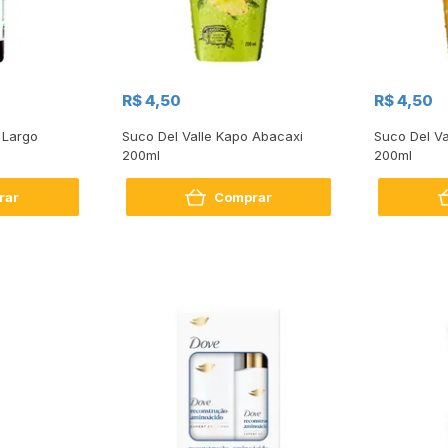
R$ 4,50
R$ 4,50
 Largo
Suco Del Valle Kapo Abacaxi
Suco Del Va
200ml
200ml
rar
Comprar