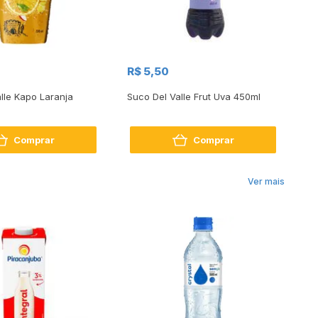
R$
R$ 5,50
R$
lle Kapo Laranja
Suco Del Valle Frut Uva 450ml
Su
In
Comprar
Comprar
Ver mais