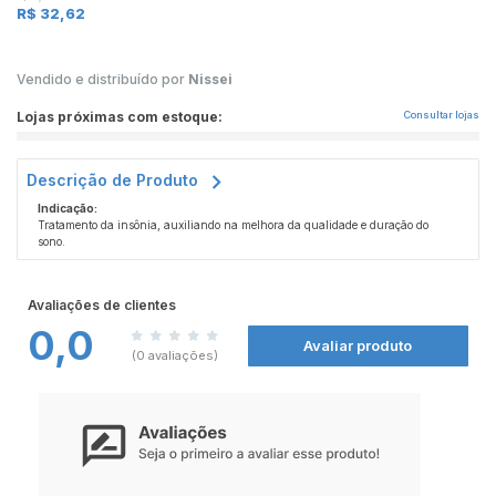
R$ 32,62
Vendido e distribuído por
Nissei
Lojas próximas com estoque:
Consultar lojas
Descrição de Produto
Indicação:
Tratamento da insônia, auxiliando na melhora da qualidade e duração do
sono.
Como funciona:
Atua no sistema nervoso central, promovendo efeito sedativo ao potencializar a
Avaliações de clientes
ação de neurotransmissores que induzem o sono.
0,0
Contraindicação:
Avaliar produto
(0 avaliações)
Contraindicado em pacientes com hipersensibilidade aos componentes da
fórmula, insuficiência respiratória grave, apneia do sono ou histórico de
dependência de sedativos.
ESTE PRODUTO É UM MEDICAMENTO, SE PERSISTIREM OS SINTOMAS, O
MÉDICO DEVERÁ SER CONSULTADO. SEU USO PODE TRAZER RISCOS.
PROCURE O MÉDICO E O FARMACÊUTICO. LEIA A BULA.