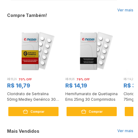
Ver mais
Compre Também!
R$ 55,29
70% OFF
R$ 66,95
79% OFF
R$ 114,24
R$ 16,79
R$ 14,19
R$ 3
Cloridrato de Sertralina
Hemifumarato de Quetiapina
Cloridr
50mg Medley Genérico 30
Ems 25mg 30 Comprimidos
75mg 3
Comprimidos
Comprar
Comprar
Mais Vendidos
Ver mais