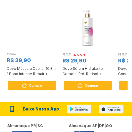
R$ 56,90
R$ 56,90
47% OFF
R$ 31,90
2
R$ 39,90
R$ 29,90
R$ 2
Dove Máscara Capilar 10 Em
Dove Sérum Hidratante
Dove Ki
1 Bond Intense Repair +
Corporal Pró-Retinol +
Condici
Peptídeo 250G
Firmador 380Ml
Reconst
Comprar
Comprar
Baixe Nosso App
Almanaque PR|SC
Almanaque SP|DF|GO